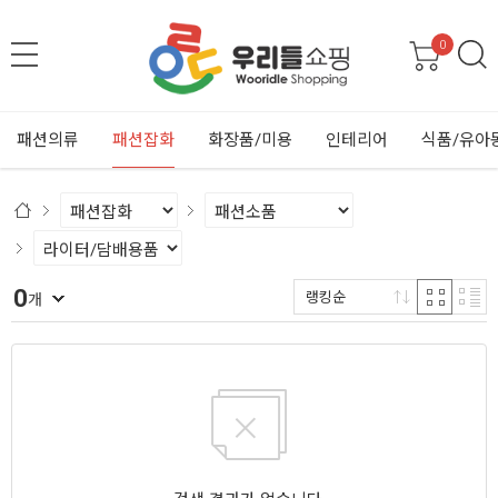
0
패션의류
패션잡화
화장품/미용
인테리어
식품/유아
0
랭킹순
개