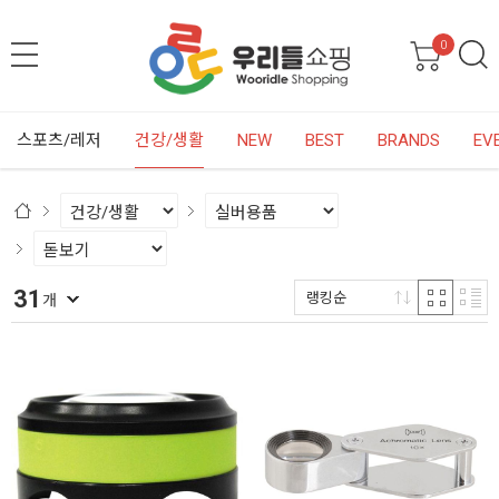
0
스포츠/레저
건강/생활
NEW
BEST
BRANDS
EV
31
랭킹순
개