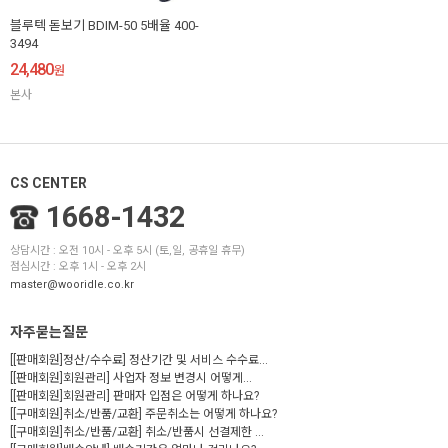
블루텍 돋보기 BDIM-50 5배율 400-
3494
24,480
원
본사
CS CENTER
1668-1432
상담시간 : 오전 10시 - 오후 5시 (토,일, 공휴일 휴무)
점심시간 : 오후 1시 - 오후 2시
master@wooridle.co.kr
자주묻는질문
[[판매회원]정산/수수료] 정산기간 및 서비스 수수료...
[[판매회원]회원관리] 사업자 정보 변경시 어떻게...
[[판매회원]회원관리] 판매자 입점은 어떻게 하나요?
[[구매회원]취소/반품/교환] 주문취소는 어떻게 하나요?
[[구매회원]취소/반품/교환] 취소/반품시 선결제한 ...