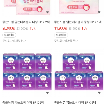
좋은느낌 입는데이팬티 대형 8P X 2팩
좋은느낌 입는데이팬티 중형 8P X 1팩
20,900
13
11,900
15
원
23,900
원
%
원
13,900
원
%
무료배송
무료배송
주식회사라파엘천사
주식회사라파엘천사
좋은느낌 입는오버 대형 8P X 6팩
좋은느낌 입는오버 대형 8P X 5팩