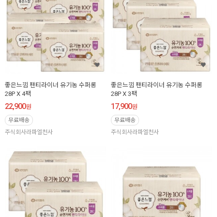
좋은느낌 팬티라이너 유기농 수퍼롱
좋은느낌 팬티라이너 유기농 수퍼롱
28P X 4팩
28P X 3팩
22,900
17,900
원
원
무료배송
무료배송
주식회사라파엘천사
주식회사라파엘천사