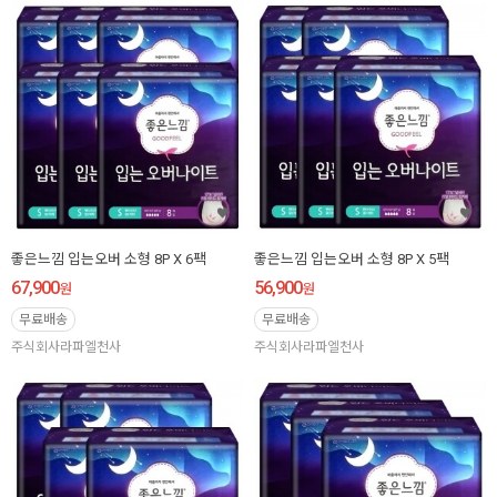
좋은느낌 입는오버 소형 8P X 6팩
좋은느낌 입는오버 소형 8P X 5팩
67,900
56,900
원
원
무료배송
무료배송
주식회사라파엘천사
주식회사라파엘천사