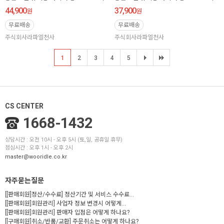
44,900
37,900
원
원
무료배송
무료배송
주식회사라파엘천사
주식회사라파엘천사
1
2
3
4
5
CS CENTER
1668-1432
상담시간 : 오전 10시 - 오후 5시 (토,일, 공휴일 휴무)
점심시간 : 오후 1시 - 오후 2시
master@wooridle.co.kr
자주묻는질문
[[판매회원]정산/수수료] 정산기간 및 서비스 수수료...
[[판매회원]회원관리] 사업자 정보 변경시 어떻게...
[[판매회원]회원관리] 판매자 입점은 어떻게 하나요?
[[구매회원]취소/반품/교환] 주문취소는 어떻게 하나요?