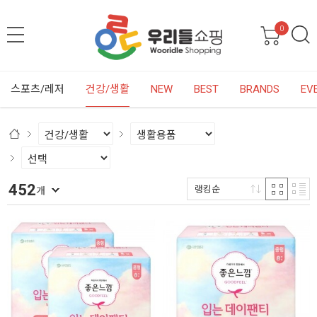
0
스포츠/레저
건강/생활
NEW
BEST
BRANDS
EV
452
랭킹순
개