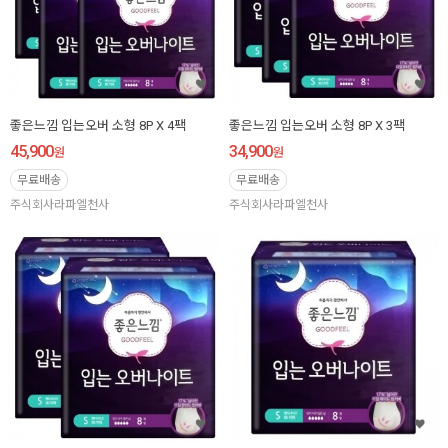
좋은느낌 입는오버 소형 8P X 4팩
좋은느낌 입는오버 소형 8P X 3팩
45,900
34,900
원
원
무료배송
무료배송
주식회사라파엘천사
주식회사라파엘천사