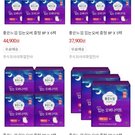
좋은느낌 입는오버 중형 8P X 6팩
좋은느낌 입는오버 중형 8P X 5팩
44,900
37,900
원
원
무료배송
무료배송
주식회사라파엘천사
주식회사라파엘천사