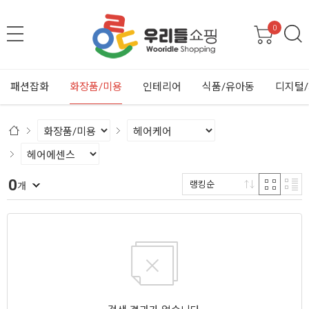
0
패션잡화
화장품/미용
인테리어
식품/유아동
디지털
0
랭킹순
개