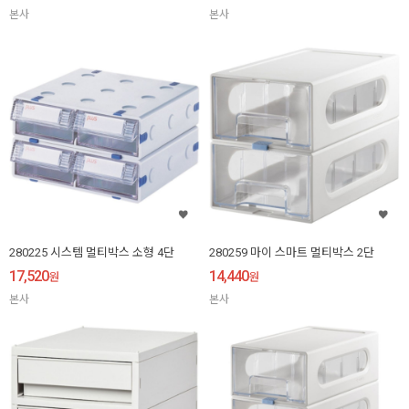
본사
본사
280225 시스템 멀티박스 소형 4단
280259 마이 스마트 멀티박스 2단
17,520
14,440
원
원
본사
본사