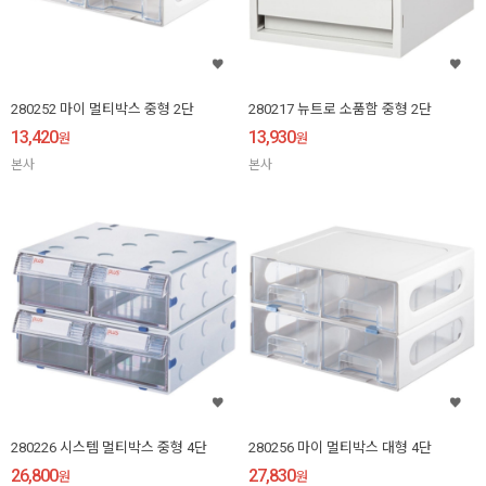
280252 마이 멀티박스 중형 2단
280217 뉴트로 소품함 중형 2단
13,420
13,930
원
원
본사
본사
280226 시스템 멀티박스 중형 4단
280256 마이 멀티박스 대형 4단
26,800
27,830
원
원