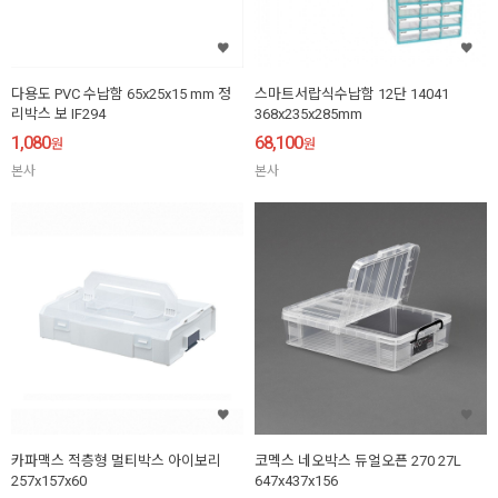
다용도 PVC 수납함 65x25x15 mm 정
스마트서랍식수납함 12단 14041
리박스 보 IF294
368x235x285mm
1,080
68,100
원
원
본사
본사
카파맥스 적층형 멀티박스 아이보리
코멕스 네오박스 듀얼오픈 270 27L
257x157x60
647x437x156