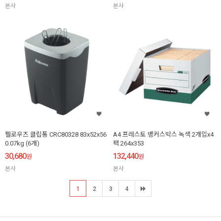
본사
본사
펠로우즈 클립통 CRC80328 83x52x56
A4 프레스토 뱅커스박스 녹색 2개입x4
0.07kg (6개)
팩 264x353
30,680
132,440
원
원
본사
본사
1
2
3
4