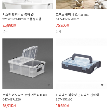
시스템 멀티박스 중형4단
코멕스 폴딩 네오박스 560
221x209x140mm 소품정리함
647x437x278mm
25,890
75,260
원
원
본사
본사
코멕스 네오박스 듀얼오픈 400 40L
카파맥스 적층형 멀티박스 진회색
647x437x226
257x157x60
63,910
15,620
원
원