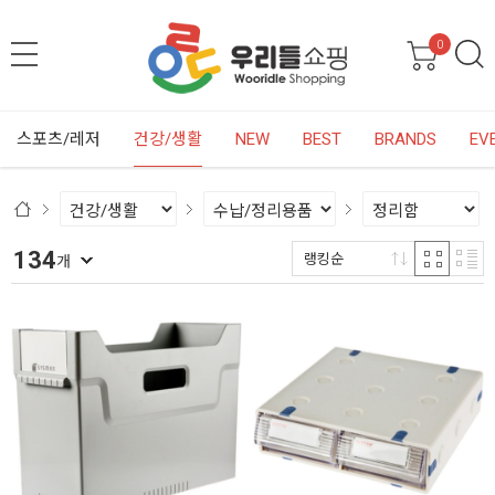
0
스포츠/레저
건강/생활
NEW
BEST
BRANDS
EV
134
랭킹순
개