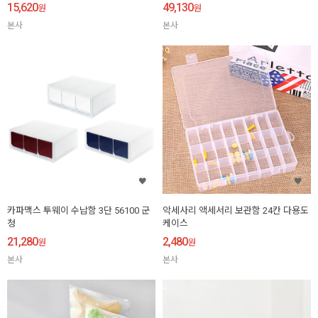
15,620
49,130
원
원
본사
본사
카파맥스 투웨이 수납함 3단 56100 군
악세사리 액세서리 보관함 24칸 다용도
청
케이스
21,280
2,480
원
원
본사
본사