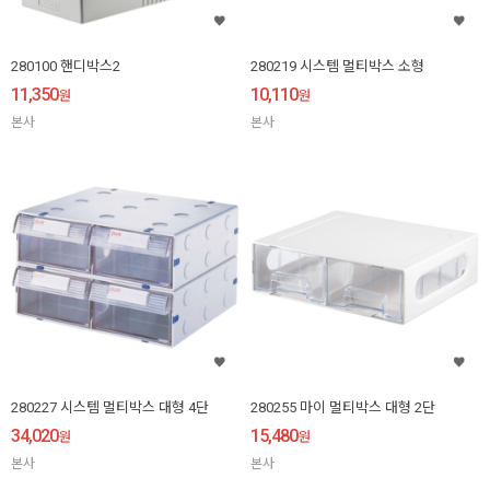
280100 핸디박스2
280219 시스템 멀티박스 소형
11,350
10,110
원
원
본사
본사
280227 시스템 멀티박스 대형 4단
280255 마이 멀티박스 대형 2단
34,020
15,480
원
원
본사
본사