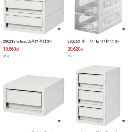
280218 뉴트로 소품함 중형 3단
280260 마이 스마트 멀티박스 3단
18,560
20,620
원
원
본사
본사