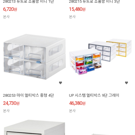
280213 뉴트로 소품함 미니 1단
280215 뉴트로 소품함 미니 3단
6,720
15,480
원
원
본사
본사
280253 마이 멀티박스 중형 4단
UP 시스템 멀티박스 9단 그레이
24,730
46,380
원
원
본사
본사