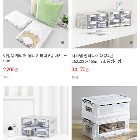
여행용 캐리어 정리 지퍼백 6종 세트 투
시스템 멀티박스 대형4단
명백
262x236x155mm 소품정리함
2,200
34,170
원
원
본사
본사