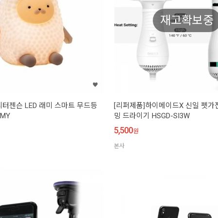
재고확보중
터젠슨 LED 래미 스마트 무드등
[리퍼제품]하이메이드X 신일 펫가
AMY
밍 드라이기 HSGD-SI3W
5,500
원
본사