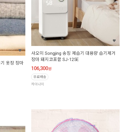
샤오미 Songjing 송징 제습기 대용량 습기제거
장마 돼지코포함 SJ-125E
습기 옷장 장마
106,300
원
무료배송
차이나미