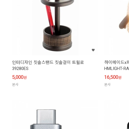
인터디자인 칫솔스탠드 칫솔걸이 트윌로
하이메이드x피
39280ES
HMLIGHT-R
5,000
16,500
원
원
본사
본사