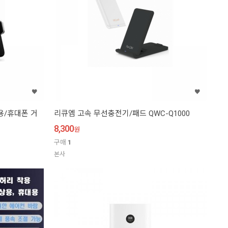
용/휴대폰 거
리큐엠 고속 무선충전기/패드 QWC-Q1000
8,300
원
구매
1
본사