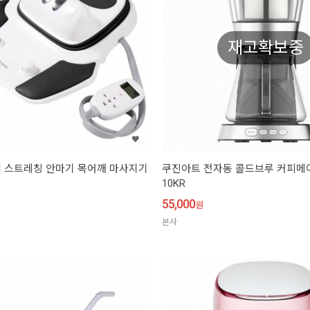
재고확보중
 스트레칭 안마기 목어깨 마사지기
쿠진아트 전자동 콜드브루 커피메이
10KR
55,000
원
본사