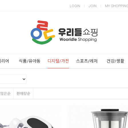
LOGIN
JOIN
MY SHOPPIN
Next
Previous
테리어
식품/유아동
디지털/가전
스포츠/레저
건강/생활
평많은순
판매량순