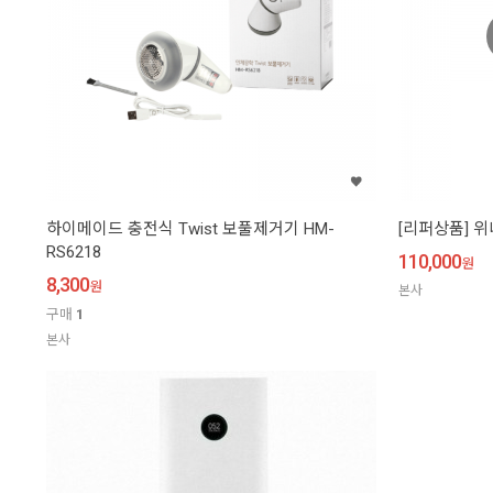
하이메이드 충전식 Twist 보풀제거기 HM-
[리퍼상품] 위
RS6218
110,000
원
8,300
원
본사
구매
1
본사