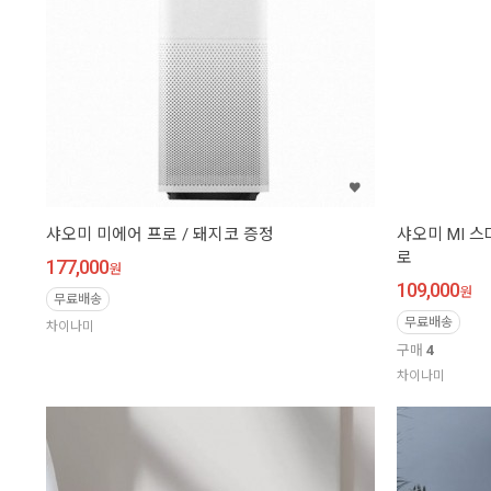
샤오미 미에어 프로 / 돼지코 증정
샤오미 MI 스
로
177,000
원
109,000
원
무료배송
무료배송
차이나미
구매
4
차이나미