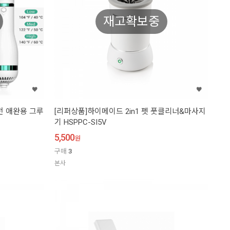
재고확보중
전 애완용 그루
[리퍼상품]하이메이드 2in1 펫 풋클리너&마사지
기 HSPPC-SI5V
5,500
원
구매
3
본사