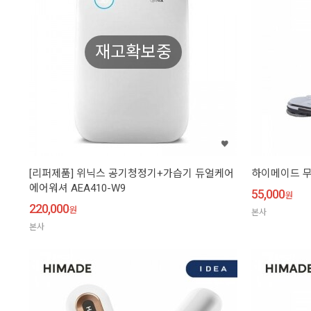
재고확보중
[리퍼제품] 위닉스 공기청정기+가습기 듀얼케어
하이메이드 무
에어워셔 AEA410-W9
55,000
원
220,000
원
본사
본사