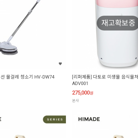
재고확보중
선 물걸레 청소기 HV-DW74
[리퍼제품] 다토로 미생물 음식물처
ADV001
275,000
원
본사