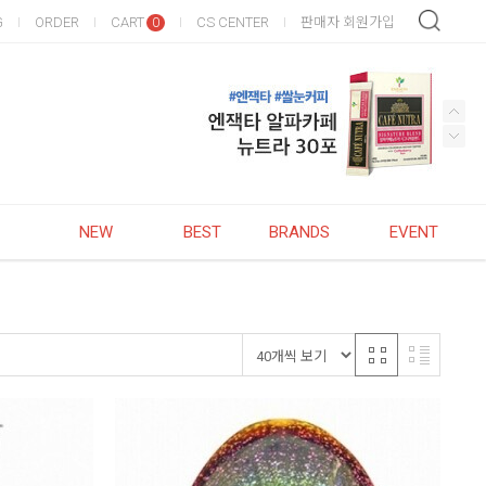
G
ORDER
CART
CS CENTER
판매자 회원가입
0
NEW
BEST
BRANDS
EVENT