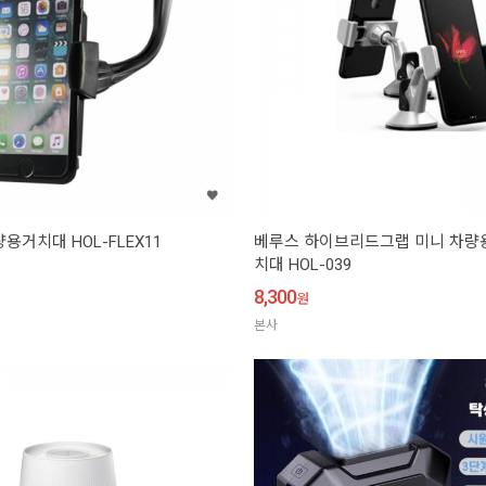
용거치대 HOL-FLEX11
베루스 하이브리드그랩 미니 차량
치대 HOL-039
8,300
원
본사