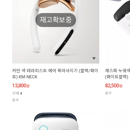
재고확보중
카만 넥 테라피스트 에어 목마사지기 (블랙/화이
제스파 누워넥
트) KM-NECK
(화이트블랙)
13,800
82,500
원
원
구매
4
본사
본사