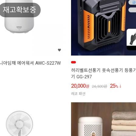
재고확보중
니아딤채 에어워셔 AWC-S227W
허리벨트선풍기 옷속선풍기 등풍기
기 GG-297
20,000
25
원
26,500
원
%
레코 패션