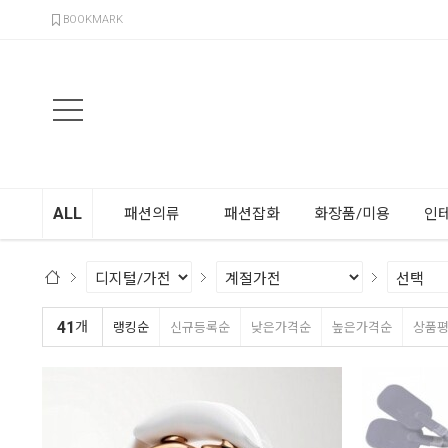
검색
BOOKMARK
ALL
패션의류
패션잡화
화장품/미용
인
41
개
랭킹순
신규등록순
낮은가격순
높은가격순
상품