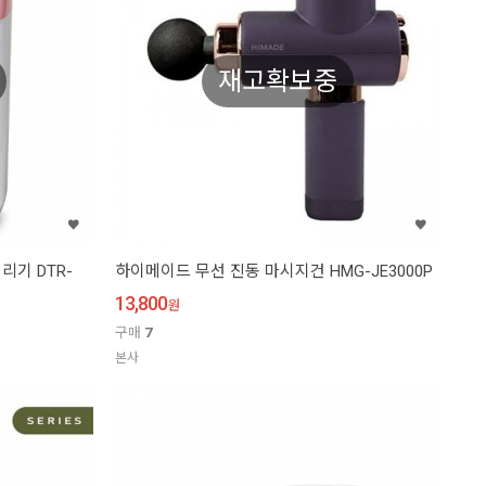
재고확보중
리기 DTR-
하이메이드 무선 진동 마시지건 HMG-JE3000P
13,800
원
구매
7
본사