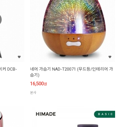
커 DCB-
네어 가습기 NAD-T20071 (무드등/인테리어 가
습기)
16,500
원
본사