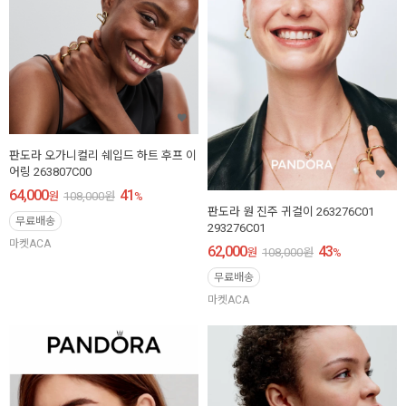
판도라 오가니컬리 쉐입드 하트 후프 이
어링 263807C00
64,000
41
원
108,000
원
%
판도라 원 진주 귀걸이 263276C01
무료배송
293276C01
마켓ACA
62,000
43
원
108,000
원
%
무료배송
마켓ACA