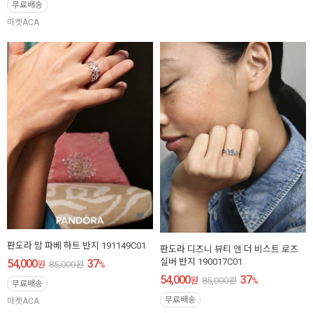
무료배송
마켓ACA
판도라 맘 파베 하트 반지 191149C01
판도라 디즈니 뷰티 앤 더 비스트 로즈
실버 반지 190017C01
54,000
37
원
85,000
원
%
54,000
37
원
85,000
원
%
무료배송
무료배송
마켓ACA