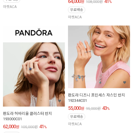
64,000
41
원
108,000
원
%
마켓ACA
무료배송
마켓ACA
판도라 디즈니 프린세스 자스민 반지
192344C01
55,000
43
원
95,000
원
%
판도라 허바리움 클러스터 반지
무료배송
193000C01
마켓ACA
62,000
41
원
105,000
원
%