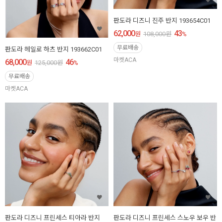
판도라 디즈니 진주 반지 193654C01
62,000
43
원
108,000
원
%
무료배송
판도라 헤일로 하츠 반지 193662C01
마켓ACA
68,000
46
원
125,000
원
%
무료배송
마켓ACA
판도라 디즈니 프린세스 티아라 반지
판도라 디즈니 프린세스 스노우 보우 반