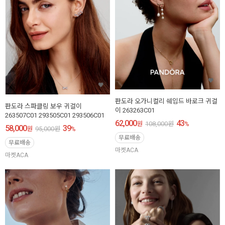
판도라 오가니컬리 쉐입드 바로크 귀걸
판도라 스파클링 보우 귀걸이
이 263263C01
263507C01 293505C01 293506C01
62,000
43
원
108,000
원
%
58,000
39
원
95,000
원
%
무료배송
무료배송
마켓ACA
마켓ACA