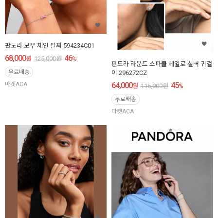
판도라 보우 체인 팔찌 594234C01
68,000
46
원
125,000
원
%
판도라 라운드 스파클 헤일로 실버 귀걸
무료배송
이 296272CZ
마켓ACA
64,000
45
원
115,000
원
%
무료배송
마켓ACA