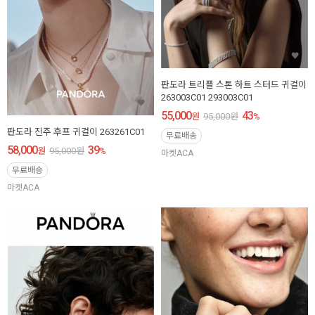
판도라 트리플 스톤 하트 스터드 귀걸이
263003C01 293003C01
55,000
43
원
95,000
원
%
판도라 진주 후프 귀걸이 263261C01
무료배송
58,000
39
원
95,000
원
%
마켓ACA
무료배송
마켓ACA