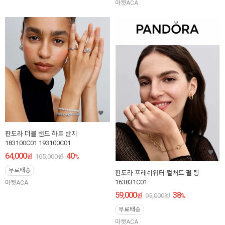
마켓ACA
판도라 더블 밴드 하트 반지
183100C01 193100C01
64,000
40
원
105,000
원
%
무료배송
판도라 프레쉬워터 컬처드 펄 링
163831C01
마켓ACA
59,000
38
원
95,000
원
%
무료배송
마켓ACA