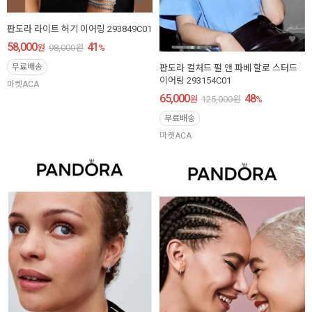
판도라 라이트 허기 이어링 293849C01
58,000
41
원
98,000
원
%
무료배송
판도라 컬처드 펄 앤 파베 할로 스터드
이어링 293154C01
마켓ACA
65,000
48
원
125,000
원
%
무료배송
마켓ACA