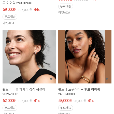
드 이어링 290012C01
무료배송
59,000
44
원
105,000
원
%
마켓ACA
무료배송
마켓ACA
판도라 더블 파베미 장식 귀걸이
판도라 트위스티드 후프 이어링
282622C01
263878C00
62,000
41
58,000
41
원
105,000
원
%
원
98,000
원
%
무료배송
무료배송