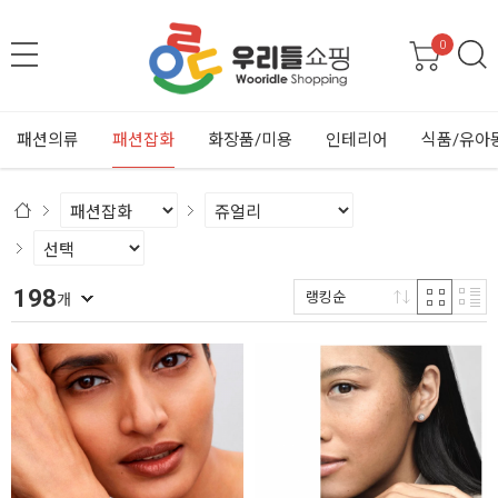
0
패션의류
패션잡화
화장품/미용
인테리어
식품/유아
198
랭킹순
개