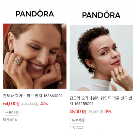
판도라 웨이브 하트 반지 163660C01
판도라 오가니컬리 쉐입드 더블 밴드 반
64,000
40
지 163258C01
원
105,000
원
%
58,000
39
원
95,000
원
%
무료배송
마켓ACA
무료배송
마켓ACA