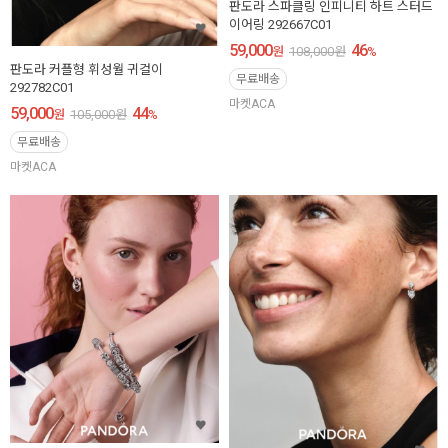
판도라 스파클링 인피니티 하트 스터드
이어링 292667C01
59,000
46
원
108,000
원
%
판도라 커플형 휘성월 귀걸이
무료배송
292782C01
마켓ACA
59,000
44
원
105,000
원
%
무료배송
마켓ACA