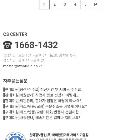
1
2
3
4
5
CS CENTER
1668-1432
상담시간 : 오전 10시 - 오후 5시 (토,일, 공휴일 휴무)
점심시간 : 오후 1시 - 오후 2시
master@wooridle.co.kr
자주묻는질문
[[판매회원]정산/수수료] 정산기간 및 서비스 수수료...
[[판매회원]회원관리] 사업자 정보 변경시 어떻게...
[[판매회원]회원관리] 판매자 입점은 어떻게 하나요?
[[구매회원]취소/반품/교환] 주문취소는 어떻게 하나요?
[[구매회원]취소/반품/교환] 취소/반품시 선결제한 ...
[[구매회원]배송안내] 배송기간은 얼마나 걸리나요?