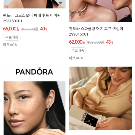
판도라 크로스오버 파베 후프 이어링
293150C01
65,000
40
판도라 스파클링 허기 후프 귀걸이
원
108,000
원
%
293015C01
무료배송
62,000
43
원
108,000
원
%
마켓ACA
무료배송
마켓ACA