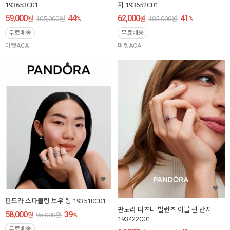
193653C01
지 193652C01
59,000
44
62,000
41
원
105,000
원
%
원
105,000
원
%
무료배송
무료배송
마켓ACA
마켓ACA
판도라 스파클링 보우 링 193510C01
판도라 디즈니 빌런즈 이블 퀸 반지
58,000
39
원
95,000
원
%
193422C01
무료배송