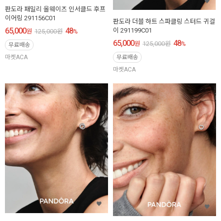
판도라 패밀리 올웨이즈 인서클드 후프
이어링 291156C01
판도라 더블 하트 스파클링 스터드 귀걸
65,000
48
이 291199C01
원
125,000
원
%
65,000
48
원
125,000
원
%
무료배송
마켓ACA
무료배송
마켓ACA