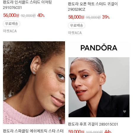
판도라 인서클드 스터드 이어링
판도라 오픈 하트 스터드 귀걸이
291076C01
290528CZ
56,000
40
원
92,000
원
%
58,000
39
원
95,000
원
%
무료배송
무료배송
마켓ACA
마켓ACA
판도라 후프 귀걸이 283015C01
판도라 스파클링 에쉬메트릭 스타 스터
59,000
44
원
105,000
원
%