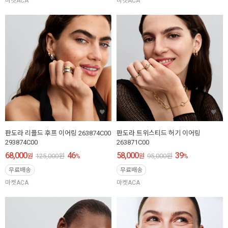
마켓ACA
마켓ACA
판도라 리플드 후프 이어링 263874C00
판도라 트위스티드 허기 이어링
293874C00
263871C00
68,000
46
58,000
39
원
125,000
원
%
원
95,000
원
%
무료배송
무료배송
마켓ACA
마켓ACA