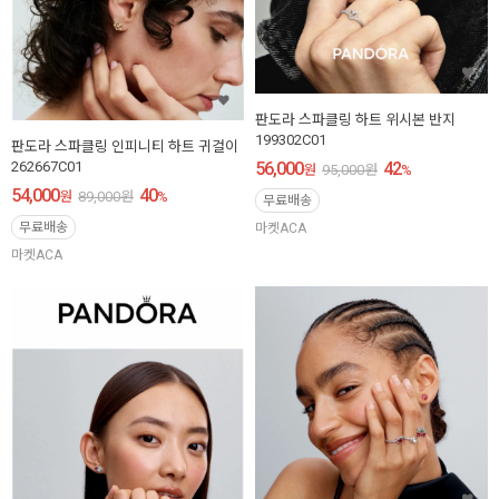
판도라 스파클링 하트 위시본 반지
199302C01
판도라 스파클링 인피니티 하트 귀걸이
56,000
42
262667C01
원
95,000
원
%
54,000
40
원
89,000
원
%
무료배송
무료배송
마켓ACA
마켓ACA