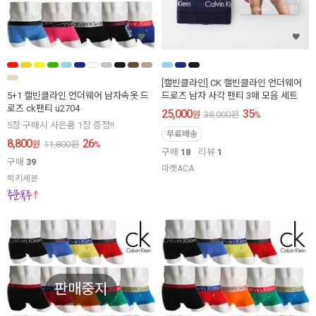
[캘빈클라인] CK 캘빈클라인 언더웨어
5+1 캘빈클라인 언더웨어 남자속옷 드
드로즈 남자 사각 팬티 3매 모음 세트
로즈 ck팬티 u2704
25,000
35
원
38,000
원
%
5장 구매시 사은품 1장 증정!!
무료배송
8,800
26
원
11,800
원
%
구매
18
리뷰
1
구매
39
마켓ACA
럭키세븐
판매중지