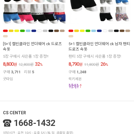
[5+1] 캘빈클라인 언더웨어 ck 드로즈
5+1 캘빈클라인 언더웨어 ck 남자 팬티
속옷
드로즈 속옷
5장 구매시 사은품 1장 증정!!
팬티 5장 구매시 사은품 1장 증정!
8,800
32
8,790
26
원
12,800
원
%
원
11,800
원
%
구매
3,711
리뷰
5
구매
1,248
굿타임
럭키세븐
CS CENTER
1668-1432
상담시간 : 오전 10시 - 오후 5시 (토,일, 공휴일 휴무)