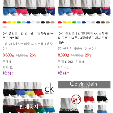
5+1 캘빈클라인 언더웨어 남자속옷 드
[5+1] 캘빈클라인 언더웨어 ck 남자 팬
로즈 ck팬티
티 드로즈 속옷 / 4장이상 구매시 무료
배송
5장 구매시 무료배송 및 사은품 1장 증
정!!
5장 구매시 사은품 1장 증정!!
8,800
26
8,390
29
원
11,800
원
%
원
11,800
원
%
구매
5
구매
1,762
리뷰
8
럭키세븐
럭키세븐
판매중지