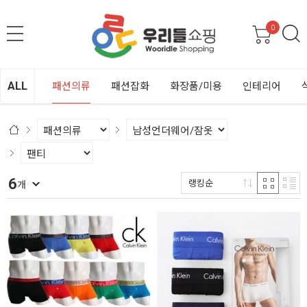
0
ALL
패션의류
패션잡화
화장품/미용
인테리어
6
랭킹순
개