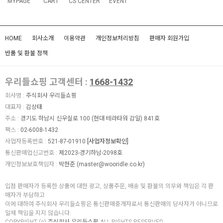
MYPAGE
CART
CS CENTER
EVENT
HOME
회사소개
이용약관
개인정보처리방침
판매자 회원가입
반품 및 환불 정책
우리들쇼핑 고객센터 :
1668-1432
회사명 :
주식회사 우리들쇼핑
대표자 :
김상태
주소 :
경기도 하남시 신우실로 100 (현대 테라타워 감일) 841호
팩스 :
02-6008-1432
사업자등록번호 :
521-87-01910
[사업자정보확인]
통신판매업신고번호 :
제2023-경기하남-2098호
개인정보보호책임자 :
박현준 (
master@wooridle.co.kr
)
입점 판매자가 등록한 상품에 대한 광고, 상품주문, 배송 및 환불의 의무와 책임은 각 판
매자가 부담하고
이에 대하여 주식회사 우리들쇼핑은 통신판매중개자로서 통신판매의 당사자가 아니므로
일체 책임을 지지 않습니다.
COPYRIGHT (c)
주식회사 우리들쇼핑
ALL RIGHTS RESERVED.