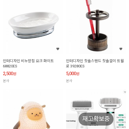
인터디자인 비누받침 요크 화이트
인터디자인 칫솔스탠드 칫솔걸이 트윌
68820ES
로 39280ES
2,500
5,000
원
원
본사
본사
재고확보중