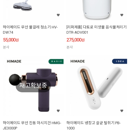
하이메이드 무선 물걸레 청소기 HV-
[리퍼제품] 다토로 미생물 음식물처리기
DW74
DTR-ADV001
55,000
275,000
원
원
본사
본사
재고확보중
하이메이드 무선 진동 마시지건 HMG-
하이메이드 냉장고 살균 탈취기 PB-
JE3000P
1000