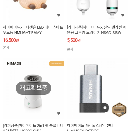
하이메이드x피터젠슨 LED 래미 스마트
[리퍼제품]하이메이드X 신일 펫가전 애
무드등 HMLIGHT-RAMY
완용 그루밍 드라이기 HSGD-SI3W
16,500
5,500
원
원
본사
본사
재고확보중
[리퍼상품]하이메이드 2in1 펫 풋클리너
하이메이드 5핀 to C타입 젠더
&마사지기 HSPPC-SI5V
HIMMGEN-DCTYPE