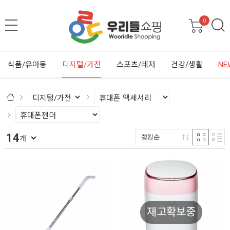
0
식품/유아동
디지털/가전
스포츠/레저
건강/생활
NE
14
랭킹순
개
재고확보중