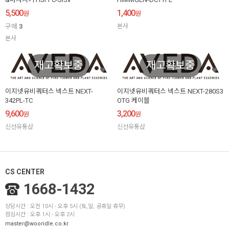
5,500
1,400
원
원
구매
3
본사
본사
재고확보중
재고확보중
이지넷유비쿼터스 넥스트 NEXT-
이지넷유비쿼터스 넥스트 NEXT-280S3
342PL-TC
OTG 케이블
9,600
3,200
원
원
신선유통샵
신선유통샵
CS CENTER
1668-1432
상담시간 : 오전 10시 - 오후 5시 (토,일, 공휴일 휴무)
점심시간 : 오후 1시 - 오후 2시
master@wooridle.co.kr