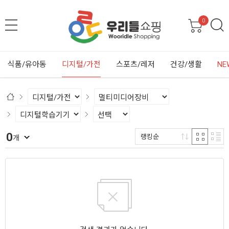
0
식품/유아동
디지털/가전
스포츠/레저
건강/생활
NE
0
랭킹순
개