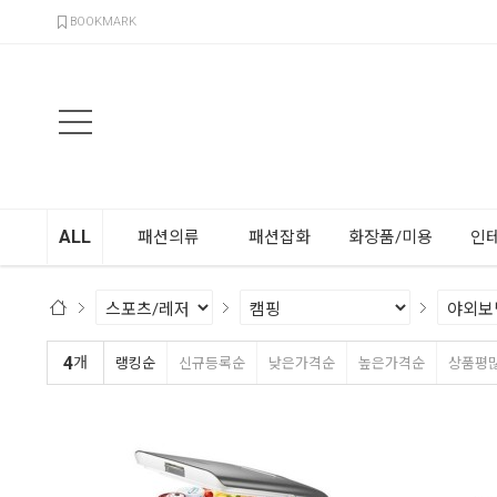
검색
BOOKMARK
ALL
패션의류
패션잡화
화장품/미용
인
4
개
랭킹순
신규등록순
낮은가격순
높은가격순
상품평