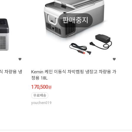
판매중지
동식 차량용 냉
Kemin 케민 이동식 차박캠핑 냉장고 차량용 가
정용 18L
170,500
원
무료배송
youchen019