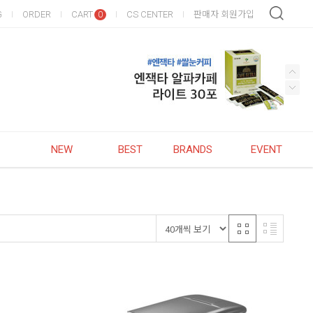
G
ORDER
CART
CS CENTER
판매자 회원가입
0
NEW
BEST
BRANDS
EVENT