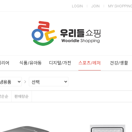
LOGIN
JOIN
MY SHOPPIN
Next
Previous
테리어
식품/유아동
디지털/가전
스포츠/레저
건강/생활
많은순
판매량순