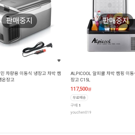
판매중지
판매중지
L 케민 차량용 이동식 냉장고 차박 캠
ALPICOOL 알피쿨 차박 캠핑 이
냉온장고
장고 C15L
117,500
원
무료배송
구매
1
youchen019