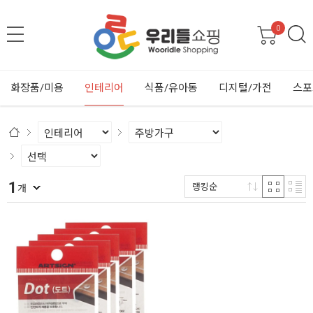
0
화장품/미용
인테리어
식품/유아동
디지털/가전
스포
1
랭킹순
개