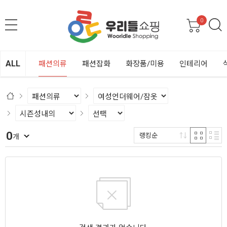
0
ALL
패션의류
패션잡화
화장품/미용
인테리어
0
랭킹순
개