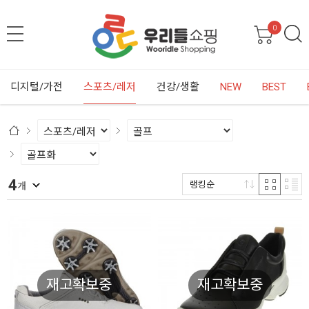
0
디지털/가전
스포츠/레저
건강/생활
NEW
BEST
4
랭킹순
개
재고확보중
재고확보중