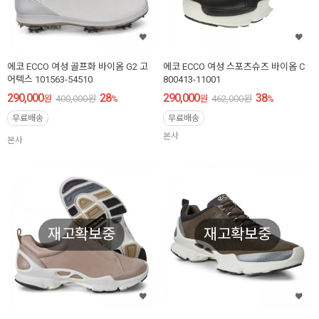
에코 ECCO 여성 골프화 바이옴 G2 고
에코 ECCO 여성 스포츠슈즈 바이옴 C
어텍스 101563-54510
800413-11001
290,000
28
290,000
38
원
400,000
원
%
원
462,000
원
%
무료배송
무료배송
본사
본사
재고확보중
재고확보중