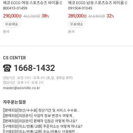
에코 ECCO 여성 스포츠슈즈 바이옴 C
에코 ECCO 남성 스포츠슈즈 바이옴 C
800413-01459
091504-01345
290,000
38
289,000
32
원
462,000
원
%
원
424,800
원
%
무료배송
무료배송
본사
본사
CS CENTER
1668-1432
상담시간 : 오전 10시 - 오후 5시 (토,일, 공휴일 휴무)
점심시간 : 오후 1시 - 오후 2시
master@wooridle.co.kr
자주묻는질문
[[판매회원]정산/수수료] 정산기간 및 서비스 수수료...
[[판매회원]회원관리] 사업자 정보 변경시 어떻게...
[[판매회원]회원관리] 판매자 입점은 어떻게 하나요?
[[구매회원]취소/반품/교환] 주문취소는 어떻게 하나요?
[[구매회원]취소/반품/교환] 취소/반품시 선결제한 ...