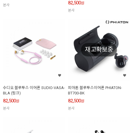
82,500
원
본사
본사
재고확보중
수디오 블루투스 이어폰 SUDIO-VASA-
피아톤 블루투스이어폰 PHIATON-
BLA (핑크)
BT700-BK
82,500
82,500
원
원
본사
본사