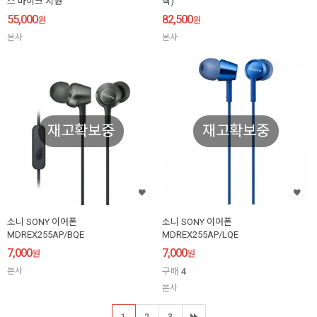
스 마이크 지원
랙)
55,000
82,500
원
원
본사
본사
재고확보중
재고확보중
소니 SONY 이어폰
소니 SONY 이어폰
MDREX255AP/BQE
MDREX255AP/LQE
7,000
7,000
원
원
본사
구매
4
본사