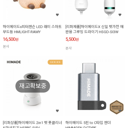
하이메이드x피터젠슨 LED 래미 스마트
[리퍼제품]하이메이드X 신일 펫가전 애
무드등 HMLIGHT-RAMY
완용 그루밍 드라이기 HSGD-SI3W
16,500
5,500
원
원
본사
본사
재고확보중
[리퍼상품]하이메이드 2in1 펫 풋클리너
하이메이드 5핀 to C타입 젠더
&마사지기 HSPPC-SI5V
HIMMGEN-DCTYPE