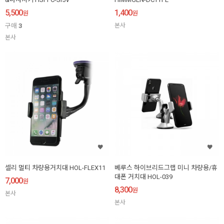
5,500
1,400
원
원
구매
3
본사
본사
셀리 멀티 차량용거치대 HOL-FLEX11
베루스 하이브리드그랩 미니 차량용/휴
대폰 거치대 HOL-039
7,000
원
8,300
원
본사
본사