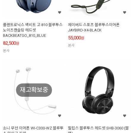
플랜트로닉스 백비트 고 810 블루투스
제이버드 스포츠 블루투스이어폰
노이즈캔슬링 헤드셋
JAYBIRD-X4-BLACK
BACKBEATGO_810_BLUE
55,000
원
82,500
원
본사
본사
재고확보중
소니 무선 이어폰 WI-C300-WZ 블루투
필립스 블루투스 헤드셋 SHB-3060 (블