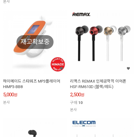
본사
재고확보중
하이메이드 스타워즈 MP3플레이어
리맥스 REMAX 인체공학적 이어폰
HIMP3-BB8
HSF-RM610D (블랙/레드)
5,000
2,500
원
원
본사
구매
10
본사