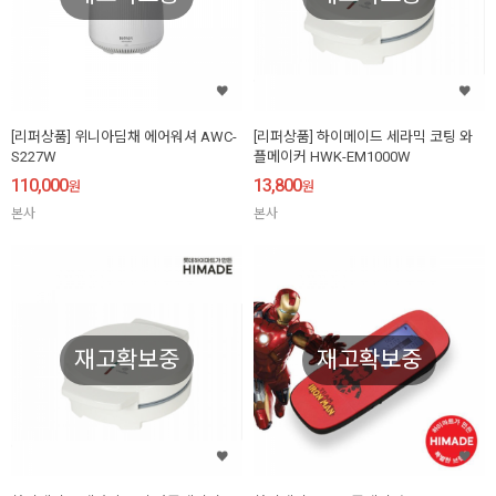
[리퍼상품] 위니아딤채 에어워셔 AWC-
[리퍼상품] 하이메이드 세라믹 코팅 와
S227W
플메이커 HWK-EM1000W
110,000
13,800
원
원
본사
본사
재고확보중
재고확보중