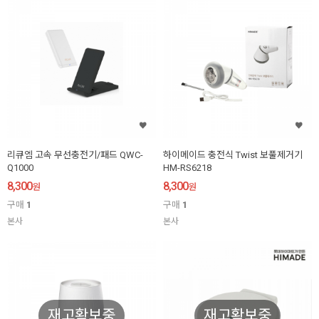
리큐엠 고속 무선충전기/패드 QWC-
하이메이드 충전식 Twist 보풀제거기
Q1000
HM-RS6218
8,300
8,300
원
원
구매
1
구매
1
본사
본사
재고확보중
재고확보중