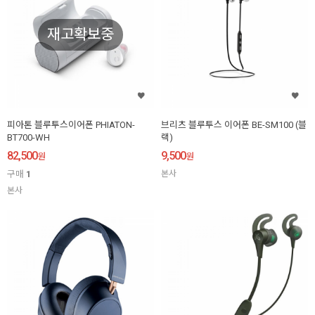
재고확보중
피아톤 블루투스이어폰 PHIATON-
브리츠 블루투스 이어폰 BE-SM100 (블
BT700-WH
랙)
82,500
9,500
원
원
구매
1
본사
본사