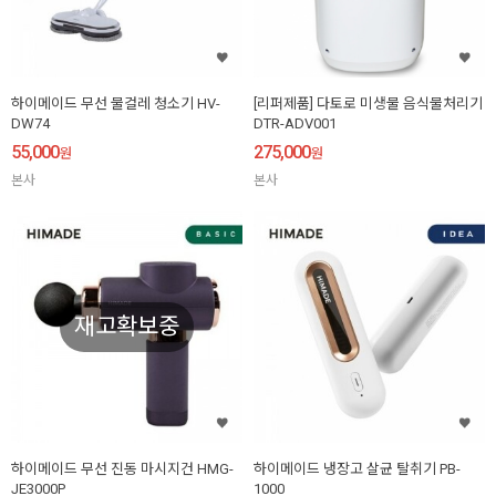
하이메이드 무선 물걸레 청소기 HV-
[리퍼제품] 다토로 미생물 음식물처리기
DW74
DTR-ADV001
55,000
275,000
원
원
본사
본사
재고확보중
하이메이드 무선 진동 마시지건 HMG-
하이메이드 냉장고 살균 탈취기 PB-
JE3000P
1000