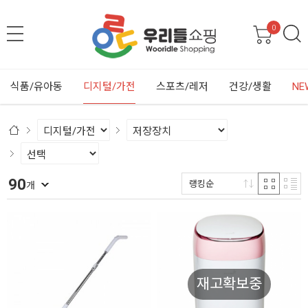
0
식품/유아동
디지털/가전
스포츠/레저
건강/생활
NE
90
랭킹순
개
재고확보중