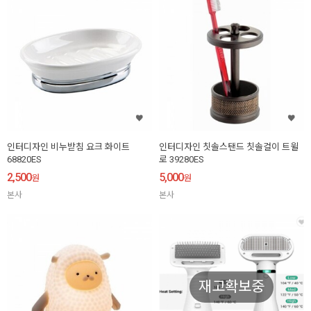
인터디자인 비누받침 요크 화이트
인터디자인 칫솔스탠드 칫솔걸이 트윌
68820ES
로 39280ES
2,500
5,000
원
원
본사
본사
재고확보중