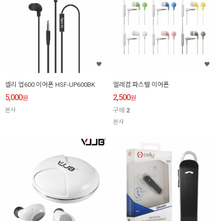
셀리 업600 이어폰 HSF-UP600BK
엘레컴 파스텔 이어폰
5,000
2,500
원
원
본사
구매
2
본사