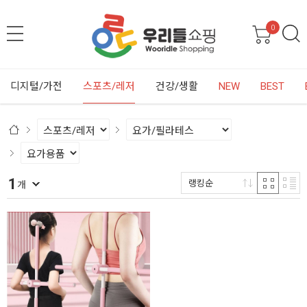
0
디지털/가전
스포츠/레저
건강/생활
NEW
BEST
1
랭킹순
개