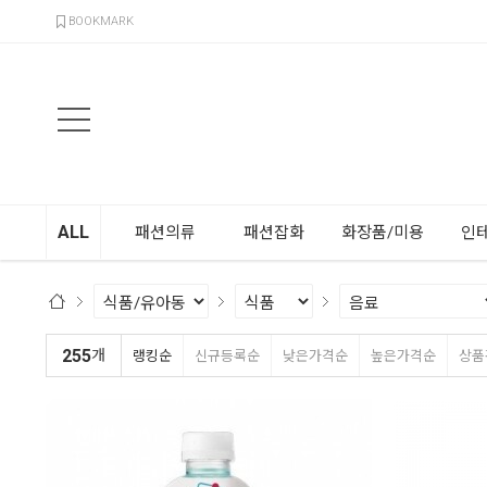
검색
BOOKMARK
ALL
패션의류
패션잡화
화장품/미용
인
255
개
랭킹순
신규등록순
낮은가격순
높은가격순
상품