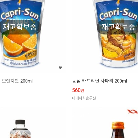
재고확보중
재고확보중
오렌지맛 200ml
농심 카프리썬 사파리 200ml
560
원
디에이치솔루션