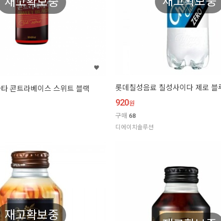
재고확보중
재고확보중
롯데칠성음료 칠성사이다 제로 블루
타 콘트라베이스 스위트 블랙
920
원
구매
68
디에이치솔루션
재고확보중