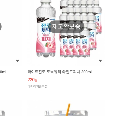
재고확보중
0ml
하이트진로 토닉워터 와일드피치 300ml
720
원
디에이치솔루션