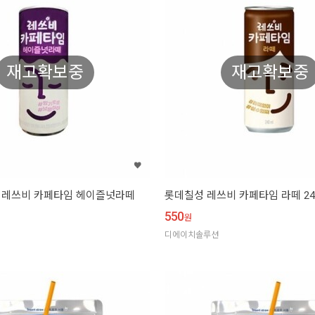
재고확보중
재고확보중
 레쓰비 카페타임 헤이즐넛라떼
롯데칠성 레쓰비 카페타임 라떼 24
550
원
디에이치솔루션