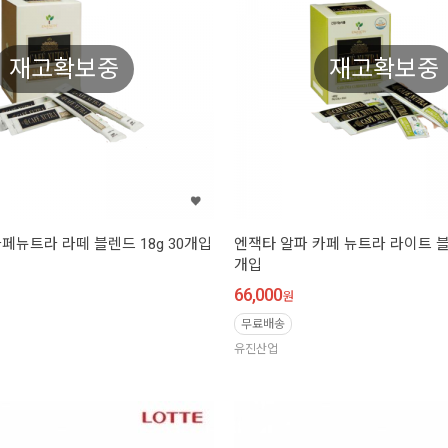
재고확보중
재고확보중
페뉴트라 라떼 블렌드 18g 30개입
엔잭타 알파 카페 뉴트라 라이트 블렌드
개입
66,000
원
무료배송
유진산업