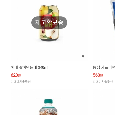
재고확보중
해태 갈아만든배 340ml
농심 카프리썬 
620
560
원
원
디에이치솔루션
디에이치솔루션