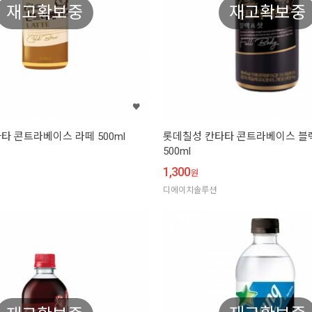
재고확보중
재고확보중
타 콘트라베이스 라떼 500ml
롯데칠성 칸타타 콘트라베이스 블랙
500ml
1,300
원
디에이치솔루션