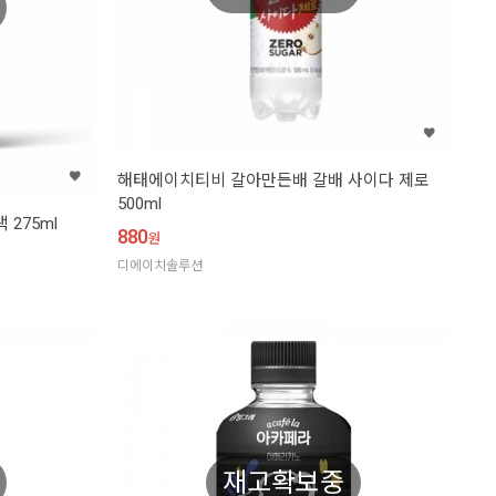
해태에이치티비 갈아만든배 갈배 사이다 제로
500ml
275ml
880
원
디에이치솔루션
재고확보중