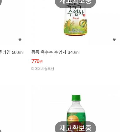
재고확보중
라임 500ml
광동 옥수수 수염차 340ml
770
원
디에이치솔루션
재고확보중