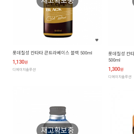
재고확보중
롯데칠성 칸타타 콘트라베이스 블랙 500ml
롯데칠성 칸타
500ml
1,130
원
1,300
원
디에이치솔루션
디에이치솔루션
재고확보중