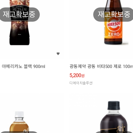
재고확보중
재고확보중
 아메리카노 블랙 900ml
광동제약 광동 비타500 제로 100m
5,200
원
디에이치솔루션