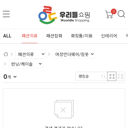
0
ALL
패션의류
패션잡화
화장품/미용
인테리어
0
랭킹순
개