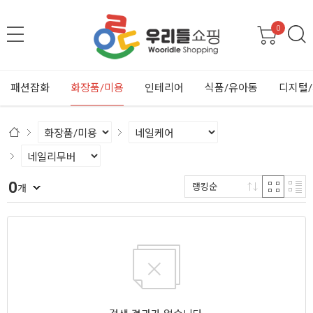
0
패션잡화
화장품/미용
인테리어
식품/유아동
디지털
0
랭킹순
개