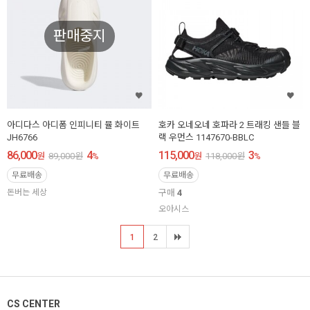
판매중지
아디다스 아디폼 인피니티 뮬 화이트
호카 오네오네 호파라 2 트래킹 샌들 블
JH6766
랙 우먼스 1147670-BBLC
86,000
4
115,000
3
원
89,000
원
%
원
118,000
원
%
무료배송
무료배송
돈버는 세상
구매
4
오아시스
1
2
CS CENTER