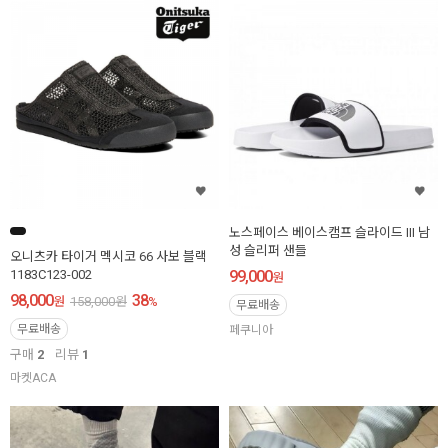
노스페이스 베이스캠프 슬라이드 III 남
성 슬리퍼 샌들
오니츠카 타이거 멕시코 66 사보 블랙
1183C123-002
99,000
원
98,000
38
원
158,000
원
%
무료배송
무료배송
페쿠니아
구매
2
리뷰
1
마켓ACA