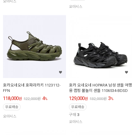
오아시스
오아시스
호카오네오네 호파라카키 1123112-
호카 오네오네 HOPARA 남성 샌들 여행
FFN
용 캠핑 물놀이 샌들 1106534-BDSD
118,000
4
129,000
3
원
122,000
원
%
원
132,000
원
%
무료배송
무료배송
구매
3
오아시스
오아시스