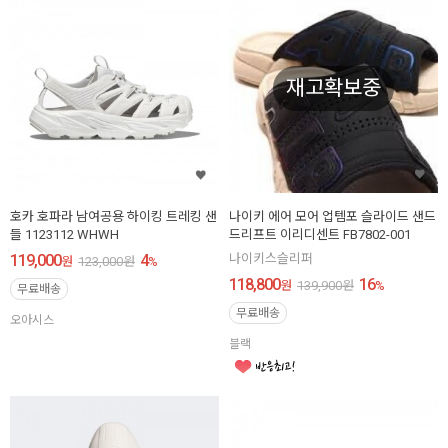
재고확보중
나이키 에어 모어 업템포 슬라이드 샌드
호카 호파라 남여공용 하이킹 트레킹 샌
드리프트 이리디센트 FB7802-001
들 1123112 WHWH
나이키스슬리퍼
119,000
4
원
123,000
원
%
118,800
16
원
139,900
원
%
무료배송
무료배송
오아시스
블랙