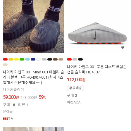
나이키 마인드 001 포톤 더스트 크림슨
나이키 마인드 001 Mind 001 데일리 슬
샌들 슬리퍼 HQ4307
리퍼 블랙 크롬 HQ4307-001 (한사이즈
112,000
원
업해서 주문해주세요~~)
무료배송
나이키슬리퍼
구매
2
59,000
59
원
143,000
원
%
마켓ACA
구매
18
리뷰
1
윤이몰