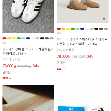
아디다스 아디뮬 슈퍼스타 뮬 슬라이드
커플화 슬리퍼 브라운 KZ6604
아디다스 삼바 뮬 스니커즈 커플화 슬리
아디다스샌들
퍼 화이트 LB3814
78,000
34
원
118,000
원
%
아디다스샌들
윤이몰
78,000
34
원
118,000
원
%
윤이몰