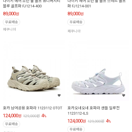
나이키 에어 조던 뮬 골프 유니버시티
나이키 에어 조던 뮬 골프 브레드 골프
블루 골프화 FJ1214-400
화 FJ1214-001
89,000
89,000
원
원
무료배송
무료배송
페쿠니아
페쿠니아
호카 남여공용 호파라 1123112 OTOT
호카오네오네 호파라 샌들 일루전
1123112-ILS
124,000
4
원
129,000
원
%
124,000
4
원
129,000
원
%
무료배송
무료배송