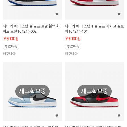
나이키 에어 조던 뮬 골프 로얄 블랙 화
나이키 에어 조던 1 뮬 골프 시카고 골프
이트 로얄 FJ1214-002
화 FJ1214-101
79,000
79,000
원
원
무료배송
무료배송
페쿠니아
페쿠니아
재고확보중
재고확보중