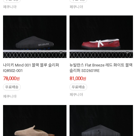
페쿠니아
페쿠니아
나이키 Mind 001 블랙 블루 슬리퍼
뉴발란스 Flat Breeze 레드 화이트 블랙
IQ8502-001
슬리퍼 SD2601RE
78,000
81,000
원
원
무료배송
무료배송
페쿠니아
페쿠니아