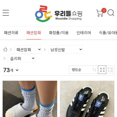
0
패션의류
패션잡화
화장품/미용
인테리어
식품/유아
73
랭킹순
개