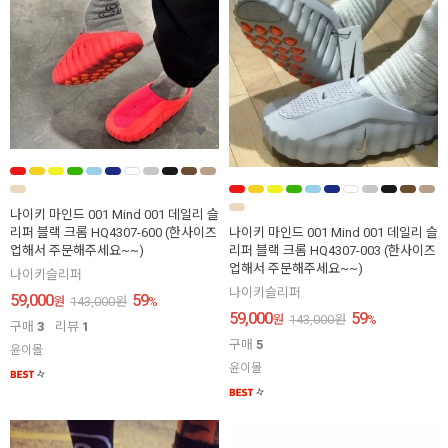
나이키 마인드 001 Mind 001 데일리 슬
리퍼 블랙 크롬 HQ4307-600 (한사이즈
나이키 마인드 001 Mind 001 데일리 슬
업해서 주문해주세요~~)
리퍼 블랙 크롬 HQ4307-003 (한사이즈
업해서 주문해주세요~~)
나이키슬리퍼
나이키슬리퍼
59,000
59
원
143,000
원
%
59,000
59
원
143,000
원
%
구매
3
리뷰
1
구매
5
윤이몰
윤이몰