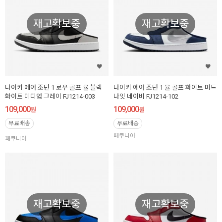
재고확보중
재고확보중
나이키 에어 조던 1 로우 골프 뮬 블랙
나이키 에어 조던 1 뮬 골프 화이트 미드
화이트 미디엄 그레이 FJ1214-003
나잇 네이비 FJ1214-102
109,000
109,000
원
원
무료배송
무료배송
페쿠니아
페쿠니아
재고확보중
재고확보중