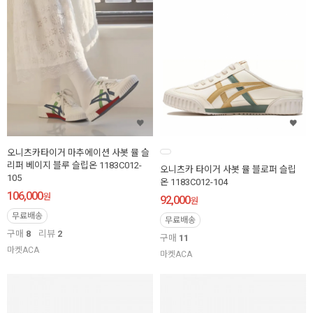
오니츠카타이거 마추에이션 사봇 뮬 슬
리퍼 베이지 블루 슬립온 1183C012-
오니츠카 타이거 사봇 뮬 블로퍼 슬립
105
온 1183C012-104
106,000
원
92,000
원
무료배송
무료배송
구매
8
리뷰
2
구매
11
마켓ACA
마켓ACA