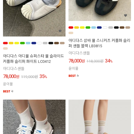
아디다스 삼바 뮬 스니커즈 커플화 슬리
퍼 샌들 블랙 LB3815
아디다스샌들
아디다스 아디뮬 슈퍼스타 뮬 슬라이드
78,000
34
원
118,000
원
%
커플화 슬리퍼 화이트 LC0412
윤이몰
아디다스샌들
78,000
35
원
119,000
원
%
윤이몰