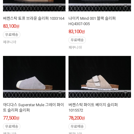
버켄스탁 토프 브라운 슬리퍼 1033164
나이키 Mind 001 블랙 슬리퍼
HQ4307-005
83,100
원
83,100
원
무료배송
무료배송
페쿠니아
페쿠니아
아디다스 Superstar Mule 그레이 화이
버켄스탁 화이트 베이지 슬리퍼
트 슬리퍼 슬리퍼
1015572
77,500
78,200
원
원
무료배송
무료배송