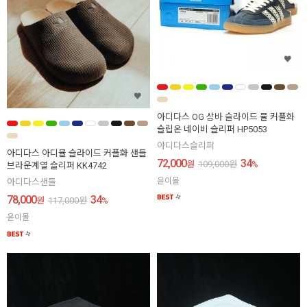
아디다스 OG 삼바 슬라이드 뮬 커플화
슬립온 네이비 슬리퍼 HP5053
아디다스슬리퍼
아디다스 아디뮬 슬라이드 커플화 샌들
72,000
34
원
109,000
원
%
브라운계열 슬리퍼 KK4742
윤이몰
아디다스샌들
78,000
34
원
117,000
원
%
윤이몰