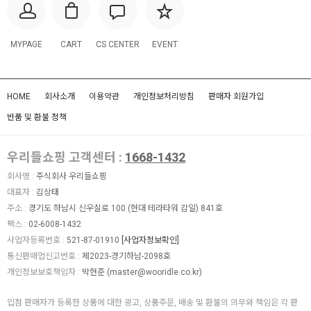
MYPAGE
CART
CS CENTER
EVENT
HOME
회사소개
이용약관
개인정보처리방침
판매자 회원가입
반품 및 환불 정책
우리들쇼핑 고객센터 :
1668-1432
회사명 :
주식회사 우리들쇼핑
대표자 :
김상태
주소 :
경기도 하남시 신우실로 100 (현대 테라타워 감일) 841호
팩스 :
02-6008-1432
사업자등록번호 :
521-87-01910
[사업자정보확인]
통신판매업신고번호 :
제2023-경기하남-2098호
개인정보보호책임자 :
박현준 (
master@wooridle.co.kr
)
입점 판매자가 등록한 상품에 대한 광고, 상품주문, 배송 및 환불의 의무와 책임은 각 판