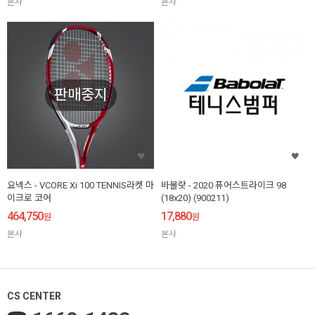
본사
본사
판매중지
요넥스 - VCORE Xi 100 TENNIS라켓 마
바볼랏 - 2020 퓨어스트라이크 98
이크로 코어
(18x20) (900211)
464,750
17,880
원
원
본사
본사
CS CENTER