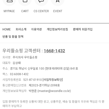
MYPAGE
CART
CS CENTER
EVENT
HOME
회사소개
이용약관
개인정보처리방침
판매자 회원가입
반품 및 환불 정책
우리들쇼핑 고객센터 :
1668-1432
회사명 :
주식회사 우리들쇼핑
대표자 :
김상태
주소 :
경기도 하남시 신우실로 100 (현대 테라타워 감일) 841호
팩스 :
02-6008-1432
사업자등록번호 :
521-87-01910
[사업자정보확인]
통신판매업신고번호 :
제2023-경기하남-2098호
개인정보보호책임자 :
박현준 (
master@wooridle.co.kr
)
입점 판매자가 등록한 상품에 대한 광고, 상품주문, 배송 및 환불의 의무와 책임은 각 판
매자가 부담하고