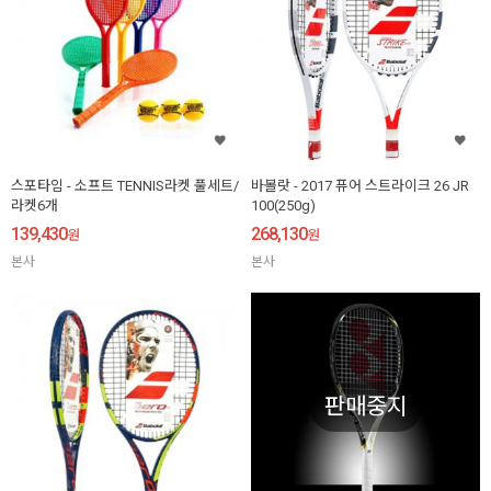
스포타임 - 소프트 TENNIS라켓 풀세트/
바볼랏 - 2017 퓨어 스트라이크 26 JR
라켓6개
100(250g)
139,430
268,130
원
원
본사
본사
판매중지