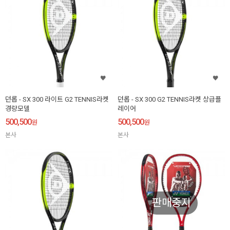
던롭 - SX 300 라이트 G2 TENNIS라켓
던롭 - SX 300 G2 TENNIS라켓 상급플
경량모델
레이어
500,500
500,500
원
원
본사
본사
판매중지