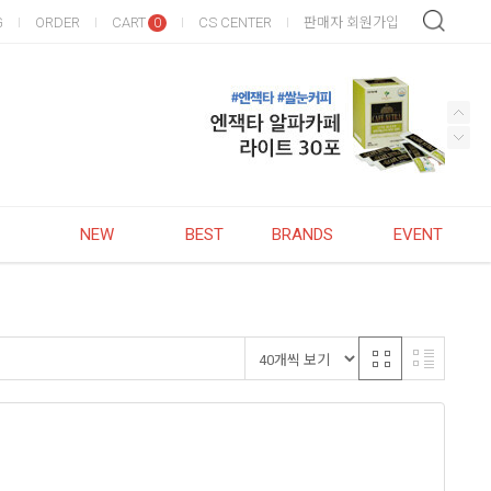
G
ORDER
CART
CS CENTER
판매자 회원가입
0
NEW
BEST
BRANDS
EVENT