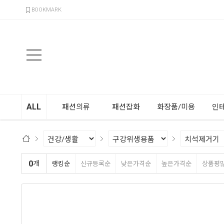
검색
BOOKMARK
ALL
패션의류
패션잡화
화장품/미용
인
0
개
랭킹순
신규등록순
낮은가격순
높은가격순
상품평