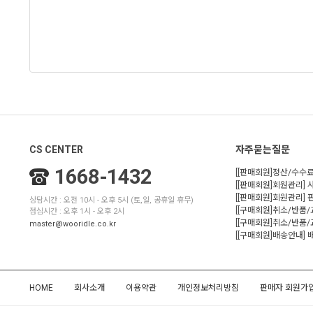
CS CENTER
자주묻는질문
1668-1432
[[판매회원]정산/수수료
[[판매회원]회원관리] 
[[판매회원]회원관리]
상담시간 : 오전 10시 - 오후 5시 (토,일, 공휴일 휴무)
[[구매회원]취소/반품
점심시간 : 오후 1시 - 오후 2시
[[구매회원]취소/반품/
master@wooridle.co.kr
[[구매회원]배송안내]
HOME
회사소개
이용약관
개인정보처리방침
판매자 회원가