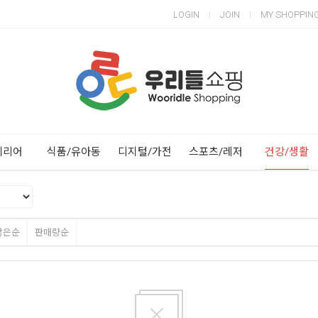
LOGIN
JOIN
MY SHOPPIN
Next
Previous
테리어
식품/유아동
디지털/가전
스포츠/레저
건강/생활
많은순
판매량순