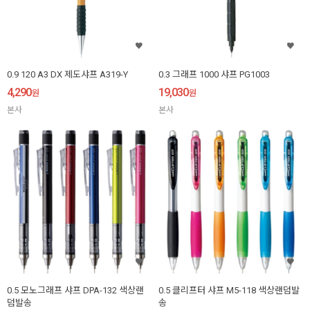
0.9 120 A3 DX 제도샤프 A319-Y
0.3 그래프 1000 샤프 PG1003
4,290
19,030
원
원
본사
본사
0.5 모노그래프 샤프 DPA-132 색상랜
0.5 클리프터 샤프 M5-118 색상랜덤발
덤발송
송