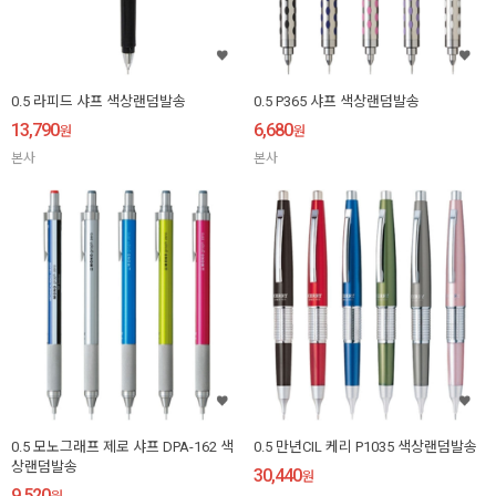
0.5 라피드 샤프 색상랜덤발송
0.5 P365 샤프 색상랜덤발송
13,790
6,680
원
원
본사
본사
0.5 모노그래프 제로 샤프 DPA-162 색
0.5 만년CIL 케리 P1035 색상랜덤발송
상랜덤발송
30,440
원
9,520