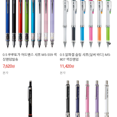
0.5 쿠루토가 어드밴스 샤프 M5-559 색
0.5 알파겔 슬림 샤프(실버 바디) M5-
상랜덤발송
807 색상랜덤
7,620
11,420
원
원
본사
본사