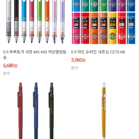
0.5 쿠루토가 샤프 M5-450 색상랜덤발
0.5 아인 슈타인 샤프심 C275 HB
송
3,060
원
6,680
원
본사
본사