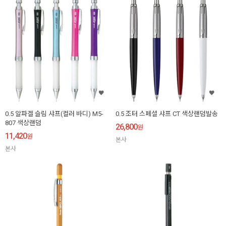
0.5 알파겔 슬림 샤프(컬러 바디) M5-
0.5 조터 스페셜 샤프 CT 색상랜덤발송
807 색상랜덤
26,800
원
11,420
원
본사
본사