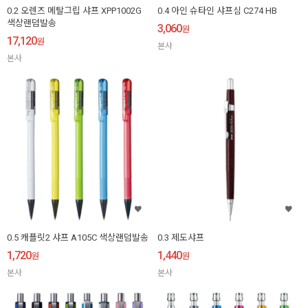
0.2 오렌즈 메탈그립 샤프 XPP1002G
0.4 아인 슈타인 샤프심 C274 HB
색상랜덤발송
3,060
원
17,120
원
본사
본사
0.5 캐플릿2 샤프 A105C 색상랜덤발송
0.3 제도샤프
1,720
1,440
원
원
본사
본사