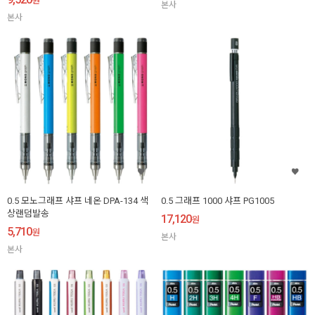
원
본사
본사
0.5 모노그래프 샤프 네온 DPA-134 색
0.5 그래프 1000 샤프 PG1005
상랜덤발송
17,120
원
5,710
원
본사
본사