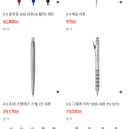
0.5 로트링 600 샤프(뉴컬러) 레드
0.9 제도샤프
62,800
970
원
원
본사
본사
0.5 조터 스텐레스 스틸 CT 샤프
0.3 그래프기어 1000 샤프 PG1013
39,170
19,030
원
원
본사
본사