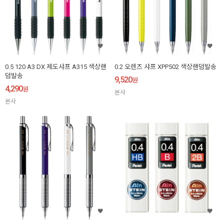
0.5 120 A3 DX 제도샤프 A315 색상랜
0.2 오렌즈 샤프 XPP502 색상랜덤발송
덤발송
9,520
원
4,290
원
본사
본사