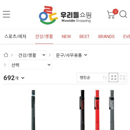
0
스포츠/레저
건강/생활
NEW
BEST
BRANDS
EV
692
랭킹순
개