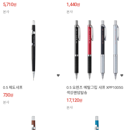
5,710
1,440
원
원
본사
본사
0.5 제도샤프
0.5 오렌즈 메탈그립 샤프 XPP1005G
색상랜덤발송
730
원
17,120
원
본사
본사