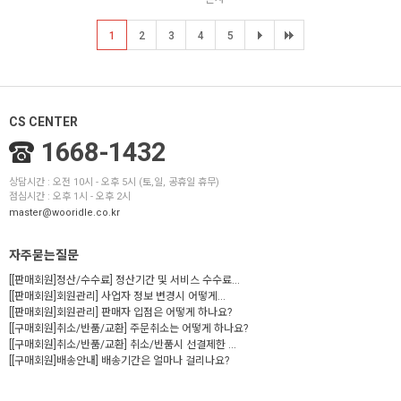
1
2
3
4
5
CS CENTER
1668-1432
상담시간 : 오전 10시 - 오후 5시 (토,일, 공휴일 휴무)
점심시간 : 오후 1시 - 오후 2시
master@wooridle.co.kr
자주묻는질문
[[판매회원]정산/수수료] 정산기간 및 서비스 수수료...
[[판매회원]회원관리] 사업자 정보 변경시 어떻게...
[[판매회원]회원관리] 판매자 입점은 어떻게 하나요?
[[구매회원]취소/반품/교환] 주문취소는 어떻게 하나요?
[[구매회원]취소/반품/교환] 취소/반품시 선결제한 ...
[[구매회원]배송안내] 배송기간은 얼마나 걸리나요?