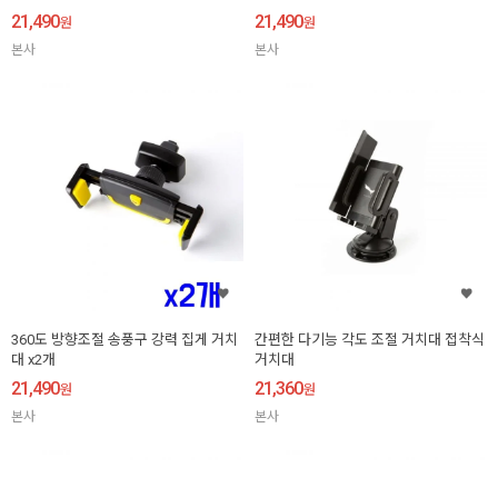
21,490
21,490
원
원
본사
본사
360도 방향조절 송풍구 강력 집게 거치
간편한 다기능 각도 조절 거치대 접착식
대 x2개
거치대
21,490
21,360
원
원
본사
본사