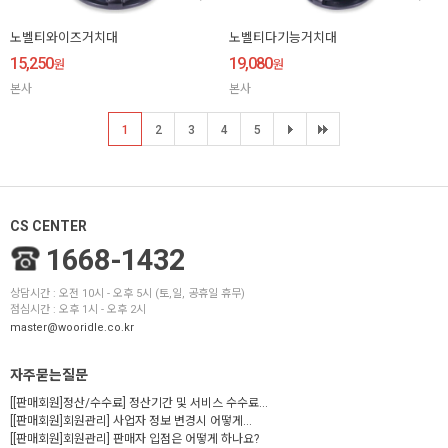
노벨티와이즈거치대
노벨티다기능거치대
15,250
19,080
원
원
본사
본사
1
2
3
4
5
CS CENTER
1668-1432
상담시간 : 오전 10시 - 오후 5시 (토,일, 공휴일 휴무)
점심시간 : 오후 1시 - 오후 2시
master@wooridle.co.kr
자주묻는질문
[[판매회원]정산/수수료] 정산기간 및 서비스 수수료...
[[판매회원]회원관리] 사업자 정보 변경시 어떻게...
[[판매회원]회원관리] 판매자 입점은 어떻게 하나요?