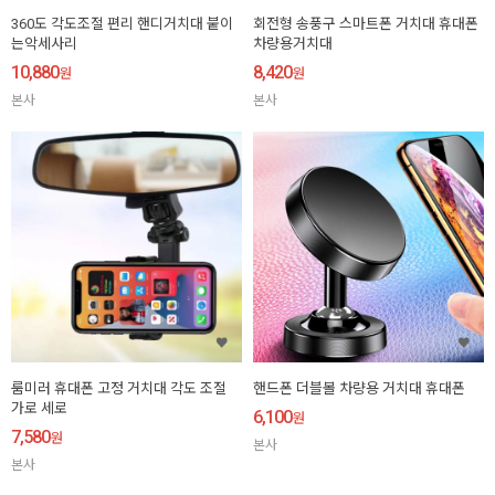
360도 각도조절 편리 핸디거치대 붙이
회전형 송풍구 스마트폰 거치대 휴대폰
는악세사리
차량용거치대
10,880
8,420
원
원
본사
본사
룸미러 휴대폰 고정 거치대 각도 조절
핸드폰 더블볼 차량용 거치대 휴대폰
가로 세로
6,100
원
7,580
원
본사
본사