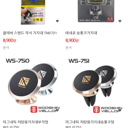
클레버 스탠드 자석 거치대 TNR731
테네로 송풍구거치대
8,900
8,900
원
원
본사
본사
마그네틱 차량용거치대부착형
마그네틱 차량용거치대송풍구형
WSJS750
WSJS751