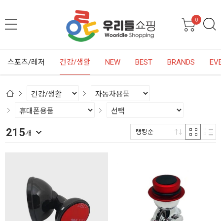
0
스포츠/레저
건강/생활
NEW
BEST
BRANDS
EV
215
랭킹순
개