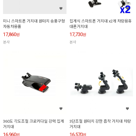
미니 스마트폰 거치대 원터치 송풍구형
집게식 스마트폰 거치대 x2개 차량용휴
자동차용품
대폰거치대
17,860
17,730
원
원
본사
본사
360도 각도조절 크로커다일 강력 집게
3단조절 원터치 강한 흡착 거치대 차량
거치대
거치대
16,960
16,570
원
원