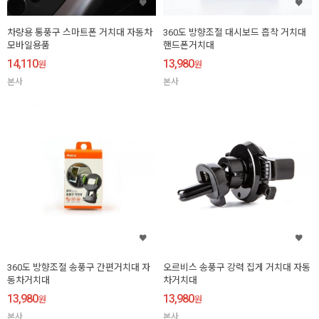
차량용 통풍구 스마트폰 거치대 자동차
360도 방향조절 대시보드 흡착 거치대
모바일용품
핸드폰거치대
14,110
13,980
원
원
본사
본사
360도 방향조절 송풍구 간편거치대 자
오르비스 송풍구 강력 집게 거치대 자동
동차거치대
차거치대
13,980
13,980
원
원
본사
본사