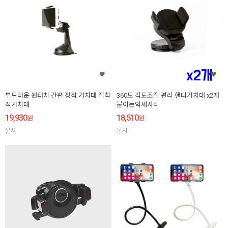
부드러운 원터치 간편 장착 거치대 접착
360도 각도조절 편리 핸디거치대 x2개
식거치대
붙이는악세사리
19,930
18,510
원
원
본사
본사