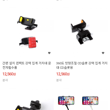
간편 설치 컴팩트 강력 집게 거치대 운
360도 방향조절 CD슬롯 강력 집게 거치
전자필수품
대 CD슬롯용
12,560
12,560
원
원
본사
본사