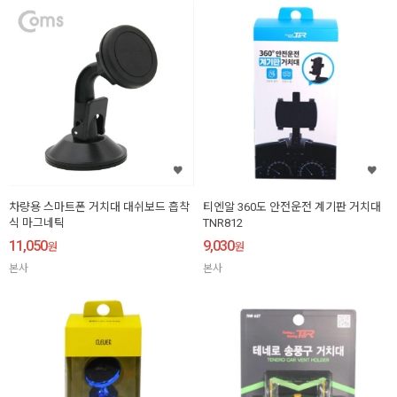
차량용 스마트폰 거치대 대쉬보드 흡착
티엔알 360도 안전운전 계기판 거치대
식 마그네틱
TNR812
11,050
9,030
원
원
본사
본사