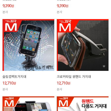
9,390
9,390
원
원
본사
본사
슬림컴팩트거치대
크로커타일 원핸드 거치대
12,710
12,710
원
원
본사
본사