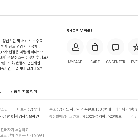
SHOP MENU
] 정산기간 및 서비스 수수료...
사업자 정보 변경시 어떻게...
 판매자 입점은 어떻게 하나요?
/교환] 주문취소는 어떻게 하나요?
MYPAGE
CART
CS CENTER
EVE
교환] 취소/반품시 선결제한 ...
 배송기간은 얼마나 걸리나요?
입
반품 및 환불 정책
들쇼핑
대표자 :
김상태
주소 :
경기도 하남시 신우실로 100 (현대 테라타워 감일) 8
7-01910
[사업자정보확인]
통신판매업신고번호 :
제2023-경기하남-2098호
개인
각 판매자가 부담하고
로 일체 책임을 지지 않습니다.