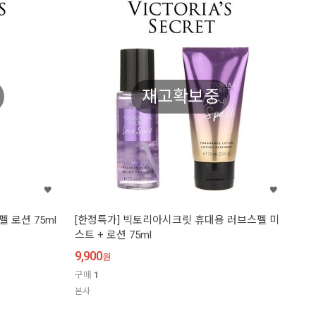
재고확보중
 로션 75ml
[한정특가] 빅토리아시크릿 휴대용 러브스펠 미
스트 + 로션 75ml
9,900
원
구매
1
본사