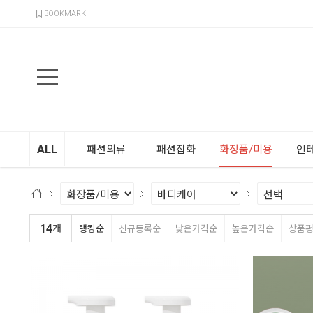
검색
BOOKMARK
ALL
패션의류
패션잡화
화장품/미용
인
14
개
랭킹순
신규등록순
낮은가격순
높은가격순
상품