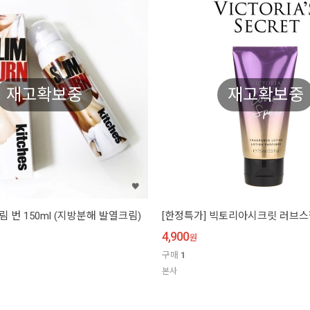
재고확보중
재고확보중
슬림 번 150ml (지방분해 발열크림)
[한정특가] 빅토리아시크릿 러브스펠
4,900
원
구매
1
본사