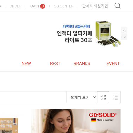
G
ORDER
CART
CS CENTER
판매자 회원가입
0
NEW
BEST
BRANDS
EVENT