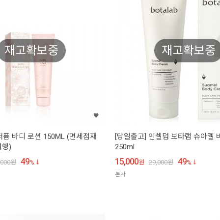
재고확보중
재고확보중
퓸 바디 로션 150ML (면세점재
[당일출고] 인셀덤 보타랩 슈아멜 
행)
250ml
49
15,000
49
,000
원
%
원
29,000
원
%
본사