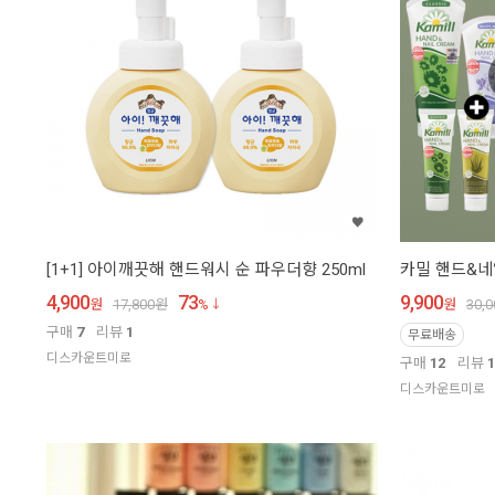
[1+1] 아이깨끗해 핸드워시 순 파우더향 250ml
카밀 핸드&네
4,900
73
9,900
원
17,800
원
%
원
30,0
구매
7
리뷰
1
무료배송
디스카운트미로
구매
12
리뷰
1
디스카운트미로