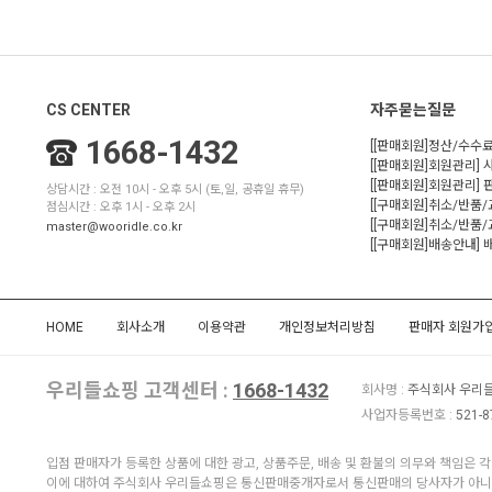
CS CENTER
자주묻는질문
1668-1432
[[판매회원]정산/수수료
[[판매회원]회원관리] 
[[판매회원]회원관리]
상담시간 : 오전 10시 - 오후 5시 (토,일, 공휴일 휴무)
[[구매회원]취소/반품
점심시간 : 오후 1시 - 오후 2시
[[구매회원]취소/반품/
master@wooridle.co.kr
[[구매회원]배송안내]
HOME
회사소개
이용약관
개인정보처리방침
판매자 회원가
우리들쇼핑 고객센터 :
1668-1432
회사명 :
주식회사 우리
사업자등록번호 :
521-8
입점 판매자가 등록한 상품에 대한 광고, 상품주문, 배송 및 환불의 의무와 책임은 
이에 대하여 주식회사 우리들쇼핑은 통신판매중개자로서 통신판매의 당사자가 아니므