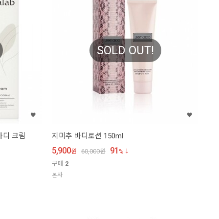
SOLD OUT!
바디 크림
지미추 바디로션 150ml
5,900
91
원
60,000
원
%
구매
2
본사