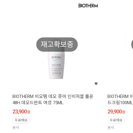
재고확보중
BIOTHERM 비오템 데오 퓨어 인비저블 롤온
BIOTHER
48H 데오드란트 여성 75ML
드크림100ML
23,900
29,900
원
원
무료배송
무료배송
본사
본사