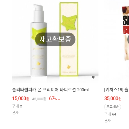
재고확보중
롤리타렘피카 몬 프리미어 바디로션 200ml
[키처스18] 
15,000
67
35,000
원
45,000
원
%
원
구매
2
무료배송
본사
구매
64
본사