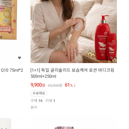
10 75ml*2
[1+1] 독일 글리솔리드 보습케어 로션 바디크림
500ml+250ml
9,900
61
원
25,000
원
%
무료배송
구매
16
리뷰
1
본사