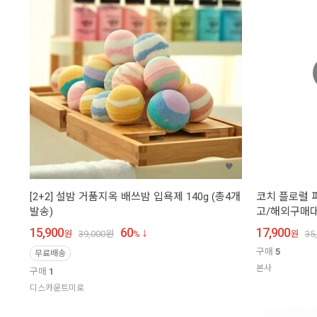
[2+2] 설밤 거품지옥 배쓰밤 입욕제 140g (총4개
코치 플로럴 퍼
발송)
고/해외구매대
15,900
60
17,900
원
39,000
원
%
원
35
구매
5
무료배송
본사
구매
1
디스카운트미로