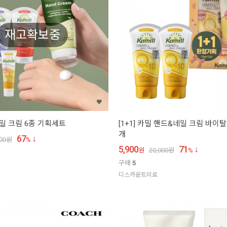
재고확보중
일 크림 6종 기획세트
[1+1] 카밀 핸드&네일 크림 바이탈 Q
개
67
00
원
%
5,900
71
원
20,000
원
%
구매
5
디스카운트미로