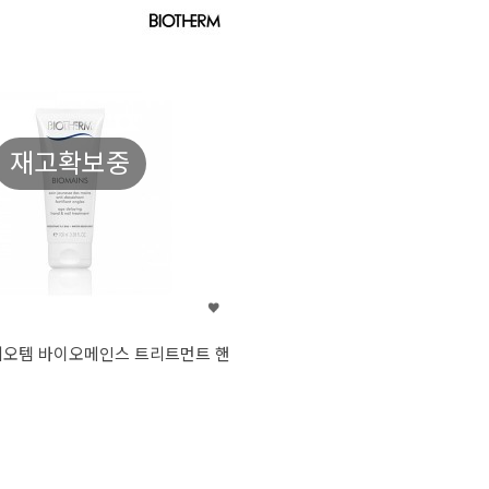
재고확보중
M 비오템 바이오메인스 트리트먼트 핸