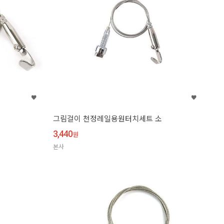
그림걸이 천정레일용원터치세트 소
3,440
원
본사