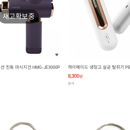
재고확보중
 진동 마시지건 HMG-JE3000P
하이메이드 냉장고 살균 탈취기 PB-
8,300
원
본사