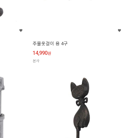
주물옷걸이 용 4구
14,990
원
본사