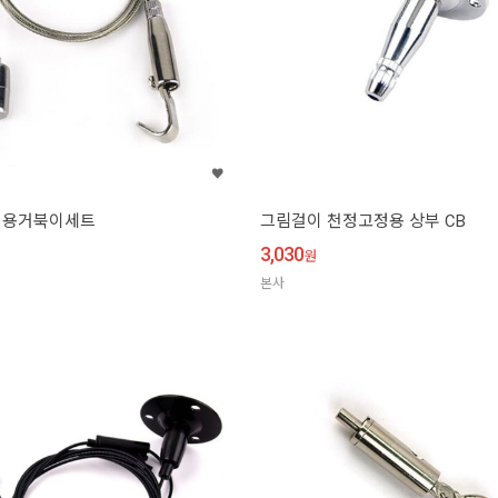
면용거북이세트
그림걸이 천정고정용 상부 CB
3,030
원
본사