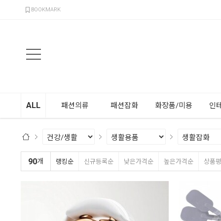
검색
BOOKMARK
ALL
패션의류
패션잡화
화장품/미용
인
90
개
랭킹순
신규등록순
낮은가격순
높은가격순
상품