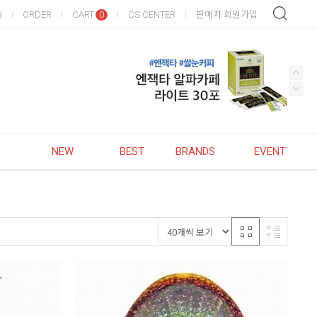
G
ORDER
CART
CS CENTER
판매자 회원가입
0
NEW
BEST
BRANDS
EVENT