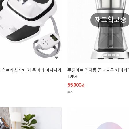
재고확보중
 스트레칭 안마기 목어깨 마사지기
쿠진아트 전자동 콜드브루 커피메이
10KR
55,000
원
본사