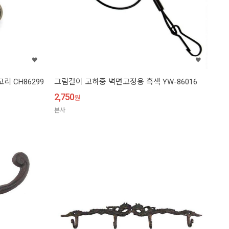
 CH86299
그림걸이 고하중 벽면고정용 흑색 YW-86016
2,750
원
본사