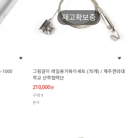
재고확보중
1000
그림걸이 레일용거북이세트 (70개) / 제주한라대
학교 산학협력단
210,000
원
구매
1
본사