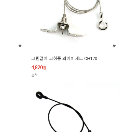
그림걸이 고하중 와이어세트 CH120
4,820
원
본사