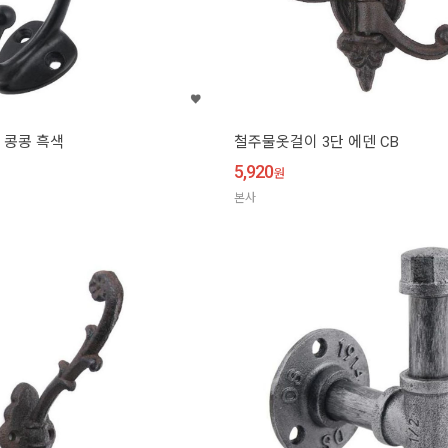
 콩콩 흑색
철주물옷걸이 3단 에덴 CB
5,920
원
본사