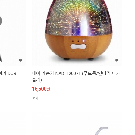
커 DCB-
네어 가습기 NAD-T20071 (무드등/인테리어 가
습기)
16,500
원
본사