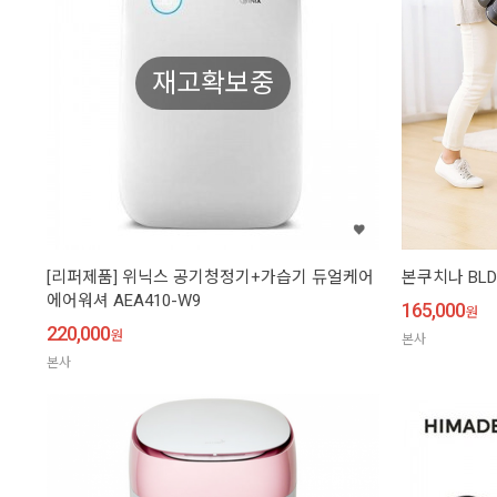
재고확보중
[리퍼제품] 위닉스 공기청정기+가습기 듀얼케어
본쿠치나 BLD
에어워셔 AEA410-W9
165,000
원
220,000
원
본사
본사