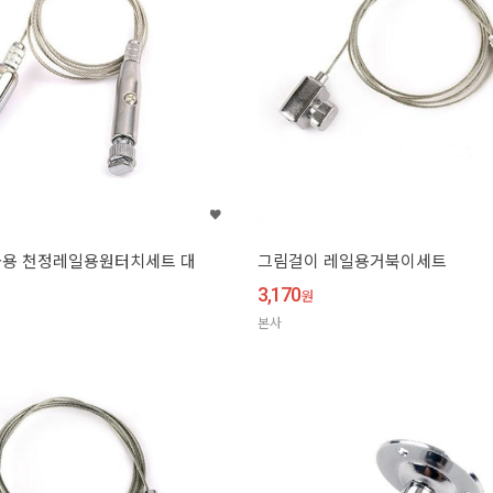
금용 천정레일용원터치세트 대
그림걸이 레일용거북이세트
3,170
원
본사