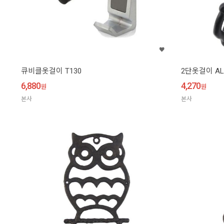
큐비클옷걸이 T130
2단옷걸이 AL
6,880
4,270
원
원
본사
본사