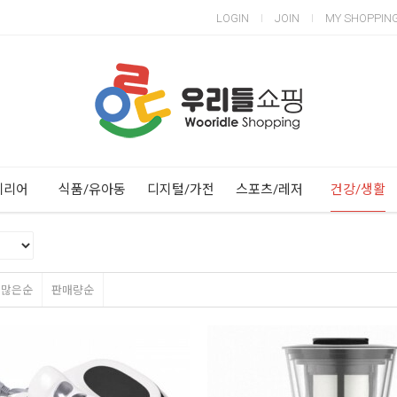
LOGIN
JOIN
MY SHOPPIN
Next
Previous
테리어
식품/유아동
디지털/가전
스포츠/레저
건강/생활
평많은순
판매량순