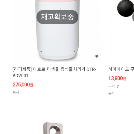
재고확보중
[리퍼제품] 다토로 미생물 음식물처리기 DTR-
하이메이드 무선
ADV001
13,800
원
275,000
원
구매
7
본사
본사