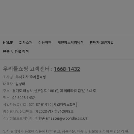
HOME
회사소개
이용약관
개인정보처리방침
판매자 회원가입
반품 및 환불 정책
우리들쇼핑 고객센터 :
1668-1432
회사명 :
주식회사 우리들쇼핑
대표자 :
김상태
주소 :
경기도 하남시 신우실로 100 (현대 테라타워 감일) 841호
팩스 :
02-6008-1432
사업자등록번호 :
521-87-01910
[사업자정보확인]
통신판매업신고번호 :
제2023-경기하남-2098호
개인정보보호책임자 :
박현준 (
master@wooridle.co.kr
)
입점 판매자가 등록한 상품에 대한 광고, 상품주문, 배송 및 환불의 의무와 책임은 각 판