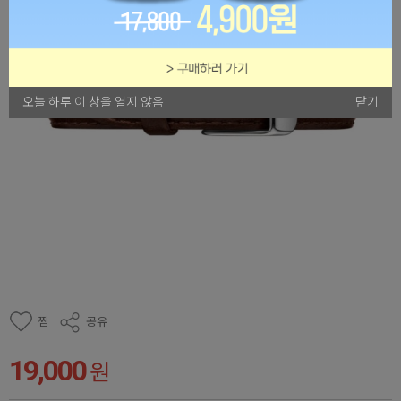
오늘 하루 이 창을 열지 않음
닫기
찜
공유
19,000
원