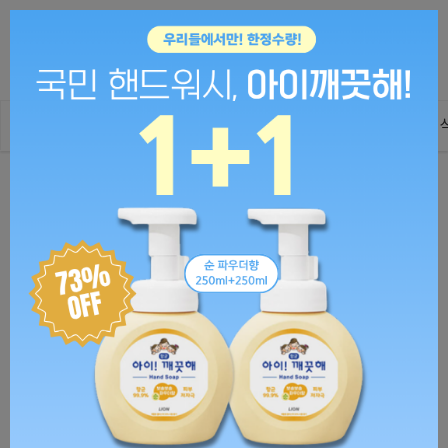
0
ALL
패션의류
패션잡화
화장품/미용
인테리어
패션잡화
시계
시계소품
시계줄
다니엘웰링턴 DW00200023 Classic Bristol 스트
랩