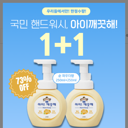
0
ALL
패션의류
패션잡화
화장품/미용
인테리어
건강/생활
건강관리용품
안마용품
안마기/마사지기
제스파 누워넥 스트레칭 안마기 목어깨 마사지기
(화이트블랙)