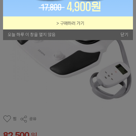
오늘 하루 이 창을 열지 않음
닫기
찜
공유
82,500