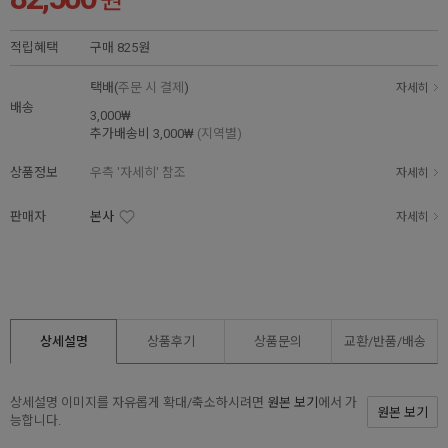
원
적립혜택
구매
825원
택배(
주문 시 결제
)
자세히
배송
3,000₩
추가배송비
3,000₩
(지역별)
상품정보
우측 '자세히' 참조
자세히
판매자
본사
자세히
상세설명
상품후기
상품문의
교환/반품/
배송
상세설명 이미지를 자유롭게 확대/축소하시려면
원본 보기
에서 가
원본 보기
능합니다.