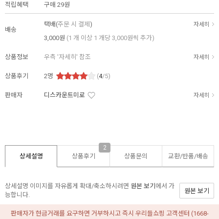
적립혜택
구매
29원
택배(
주문 시 결제
)
자세히
배송
3,000원
(1 개 이상 1 개당 3,000원씩 추가)
상품정보
우측 '자세히' 참조
자세히
상품후기
2
명
(
4
/5)
판매자
디스카운트미로
자세히
2
상세설명
상품후기
상품문의
교환/반품/
배송
상세설명 이미지를 자유롭게 확대/축소하시려면
원본 보기
에서 가
원본 보기
능합니다.
판매자가 현금거래를 요구하면 거부하시고 즉시 우리들쇼핑 고객센터 (1668-