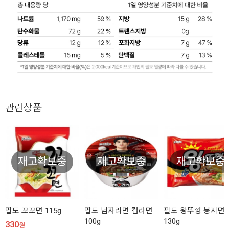
관련상품
재고확보중
재고확보중
재고확보중
팔도 꼬꼬면 115g
팔도 남자라면 컵라면
팔도 왕뚜껑 봉지면
100g
130g
330
원