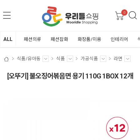
0
ALL
패션의류
패션잡화
화장품/미용
인테리어
식품/유아동
식품
가공식품
라면
[오뚜기] 불오징어볶음면 용기 110G 1BOX 12개