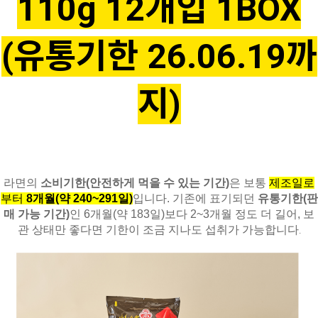
110g 12개입 1BOX
(유통기한 26.06.19까
지)
라면의
소비기한(안전하게 먹을 수 있는 기간)
은 보통
제조일로
부터
8개월(약 240~291일)
입니다
. 기존에 표기되던
유통기한(판
매 가능 기간)
인 6개월(약 183일)보다 2~3개월 정도 더 길어, 보
관 상태만 좋다면 기한이 조금 지나도 섭취가 가능합니다
.