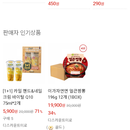
450
290
원
원
판매자 인기상품
[1+1] 카밀 핸드&네일
이가자연면 얼큰짬뽕
크림 바이탈 Q10
196g 12개 (1BOX)
75ml*2개
19,900
원
30,000
원
5,900
71
원
20,000
원
%
34
%
구매
5
디스카운트미로
디스카운트미로
골드