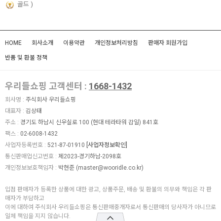
골드
HOME
회사소개
이용약관
개인정보처리방침
판매자 회원가입
반품 및 환불 정책
우리들쇼핑 고객센터 :
1668-1432
회사명 :
주식회사 우리들쇼핑
대표자 :
김상태
주소 :
경기도 하남시 신우실로 100 (현대 테라타워 감일) 841호
팩스 :
02-6008-1432
사업자등록번호 :
521-87-01910
[사업자정보확인]
통신판매업신고번호 :
제2023-경기하남-2098호
개인정보보호책임자 :
박현준 (
master@wooridle.co.kr
)
입점 판매자가 등록한 상품에 대한 광고, 상품주문, 배송 및 환불의 의무와 책임은 각 판
매자가 부담하고
이에 대하여 주식회사 우리들쇼핑은 통신판매중개자로서 통신판매의 당사자가 아니므로
일체 책임을 지지 않습니다.