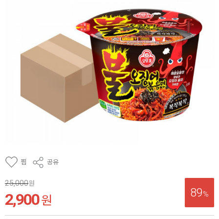
찜
공유
25,000
원
89
%
2,900
원